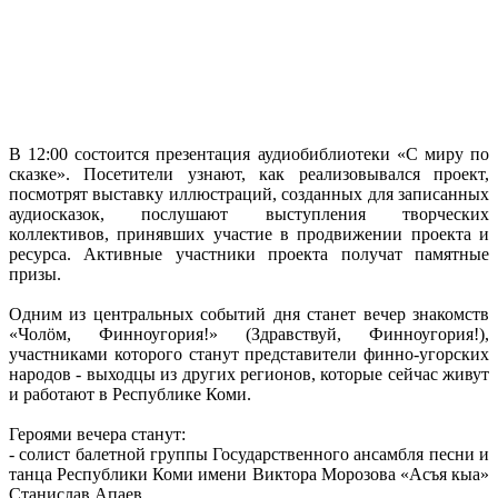
В 12:00 состоится презентация аудиобиблиотеки «С миру по
сказке». Посетители узнают, как реализовывался проект,
посмотрят выставку иллюстраций, созданных для записанных
аудиосказок, послушают выступления творческих
коллективов, принявших участие в продвижении проекта и
ресурса. Активные участники проекта получат памятные
призы.
Одним из центральных событий дня станет вечер знакомств
«Чолöм, Финноугория!» (Здравствуй, Финноугория!),
участниками которого станут представители финно-угорских
народов - выходцы из других регионов, которые сейчас живут
и работают в Республике Коми.
Героями вечера станут:
- солист балетной группы Государственного ансамбля песни и
танца Республики Коми имени Виктора Морозова «Асъя кыа»
Станислав Апаев,