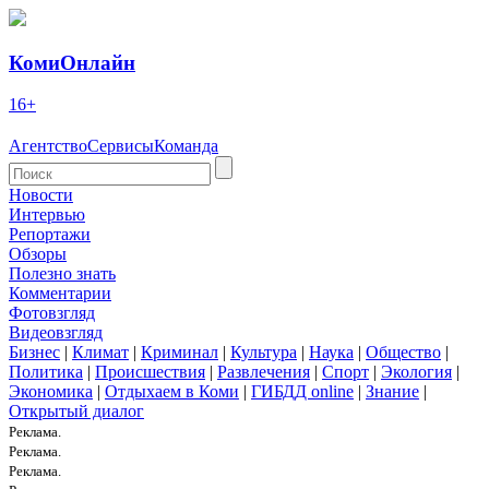
КомиОнлайн
16+
Агентство
Сервисы
Команда
Новости
Интервью
Репортажи
Обзоры
Полезно знать
Комментарии
Фотовзгляд
Видеовзгляд
Бизнес
|
Климат
|
Криминал
|
Культура
|
Наука
|
Общество
|
Политика
|
Происшествия
|
Развлечения
|
Спорт
|
Экология
|
Экономика
|
Отдыхаем в Коми
|
ГИБДД online
|
Знание
|
Открытый диалог
Реклама.
Реклама.
Реклама.