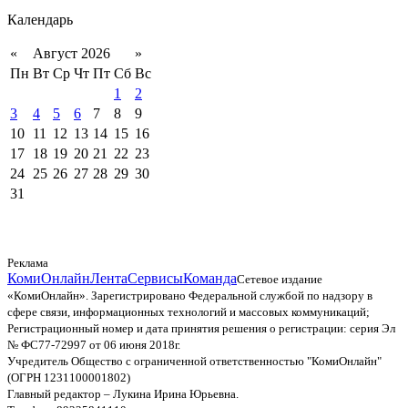
Календарь
«
Август 2026
»
Пн
Вт
Ср
Чт
Пт
Сб
Вс
1
2
3
4
5
6
7
8
9
10
11
12
13
14
15
16
17
18
19
20
21
22
23
24
25
26
27
28
29
30
31
Реклама
КомиОнлайн
Лента
Сервисы
Команда
Сетевое издание
«КомиОнлайн». Зарегистрировано Федеральной службой по надзору в
сфере связи, информационных технологий и массовых коммуникаций;
Регистрационный номер и дата принятия решения о регистрации: серия Эл
№ ФС77-72997 от 06 июня 2018г.
Учредитель Общество с ограниченной ответственностью "КомиОнлайн"
(ОГРН 1231100001802)
Главный редактор – Лукина Ирина Юрьевна.