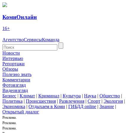
КомиОнлайн
16+
Агентство
Сервисы
Команда
Новости
Интервью
Репортажи
Обзоры
Полезно знать
Комментарии
Фотовзгляд
Видеовзгляд
Бизнес
|
Климат
|
Криминал
|
Культура
|
Наука
|
Общество
|
Политика
|
Происшествия
|
Развлечения
|
Спорт
|
Экология
|
Экономика
|
Отдыхаем в Коми
|
ГИБДД online
|
Знание
|
Открытый диалог
Реклама.
Реклама.
Реклама.