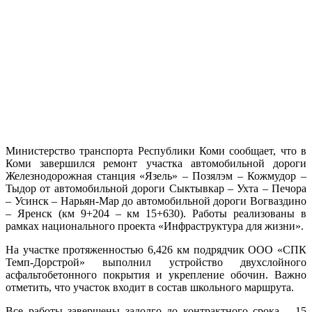
Министерство транспорта Республики Коми сообщает, что в
Коми завершился ремонт участка автомобильной дороги
Железнодорожная станция «Язель» – Позялэм – Кожмудор –
Тыдор от автомобильной дороги Сыктывкар – Ухта – Печора
– Усинск – Нарьян-Мар до автомобильной дороги Вогваздино
– Яренск (км 9+204 – км 15+630). Работы реализованы в
рамках национального проекта «Инфраструктура для жизни».
На участке протяженностью 6,426 км подрядчик ООО «СПК
Темп-Дорстрой» выполнил устройство двухслойного
асфальтобетонного покрытия и укрепление обочин. Важно
отметить, что участок входит в состав школьного маршрута.
Все работы завершены задолго до контрактного срока – 15