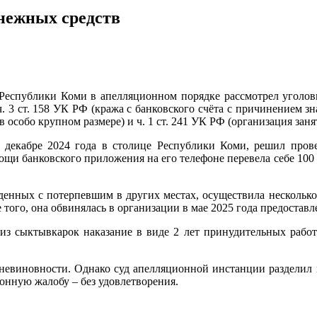
нежных средств
Республики Коми в апелляционном порядке рассмотрел уголов
 3 ст. 158 УК РФ (кража с банковского счёта с причинением з
а в особо крупном размере) и ч. 1 ст. 241 УК РФ (организация зан
в декабре 2024 года в столице Республики Коми, решил прове
и банковского приложения на его телефоне перевела себе 100 ты
денных с потерпевшим в других местах, осуществила несколько 
того, она обвинялась в организации в мае 2025 года предостав
из сыктывкарок наказание в виде 2 лет принудительных работ 
й невиновности. Однако суд апелляционной инстанции разделил
онную жалобу – без удовлетворения.