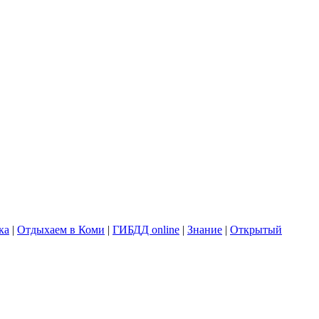
ка
|
Отдыхаем в Коми
|
ГИБДД online
|
Знание
|
Открытый