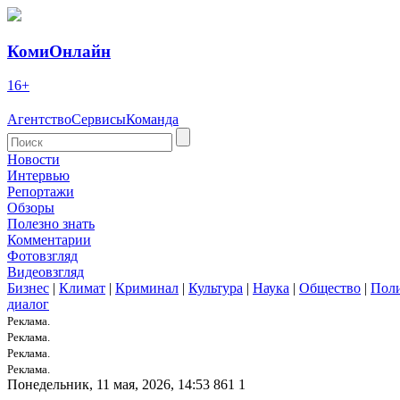
КомиОнлайн
16+
Агентство
Сервисы
Команда
Новости
Интервью
Репортажи
Обзоры
Полезно знать
Комментарии
Фотовзгляд
Видеовзгляд
Бизнес
|
Климат
|
Криминал
|
Культура
|
Наука
|
Общество
|
Пол
диалог
Реклама.
Реклама.
Реклама.
Реклама.
Понедельник, 11 мая, 2026, 14:53
861
1