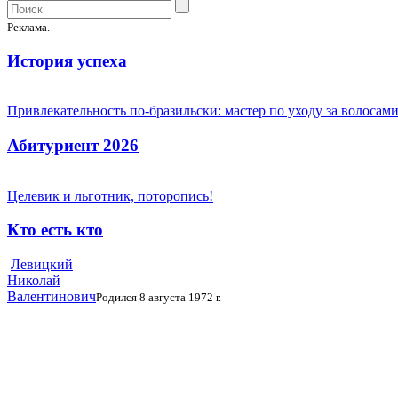
Реклама.
История успеха
Привлекательность по-бразильски: мастер по уходу за волоса
Абитуриент 2026
Целевик и льготник, поторопись!
Кто есть кто
Левицкий
Николай
Валентинович
Родился 8 августа 1972 г.