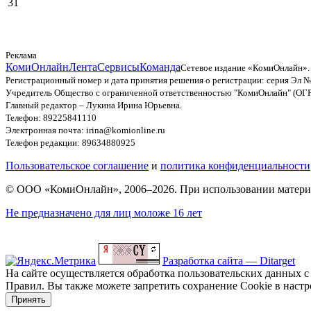
31
Реклама
КомиОнлайн
Лента
Сервисы
Команда
Сетевое издание «КомиОнлайн».
Регистрационный номер и дата принятия решения о регистрации: серия Эл №
Учредитель Общество с ограниченной ответственностью "КомиОнлайн" (ОГ
Главный редактор – Лукина Ирина Юрьевна.
Телефон: 89225841110
Электронная почта: irina@komionline.ru
Телефон редакции: 89634880925
Пользовательское соглашение
и
политика конфиденциальности
© ООО «КомиОнлайн», 2006–2026. При использовании материал
Не предназначено для лиц моложе 16 лет
Разработка сайта — Ditarget
На сайте осуществляется обработка пользовательских данных с
Правил. Вы также можете запретить сохранение Cookie в настро
Принять