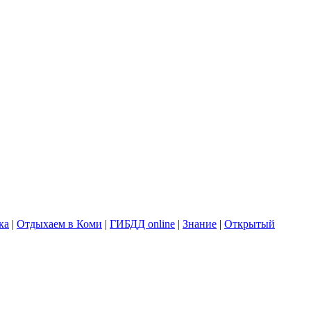
ка
|
Отдыхаем в Коми
|
ГИБДД online
|
Знание
|
Открытый