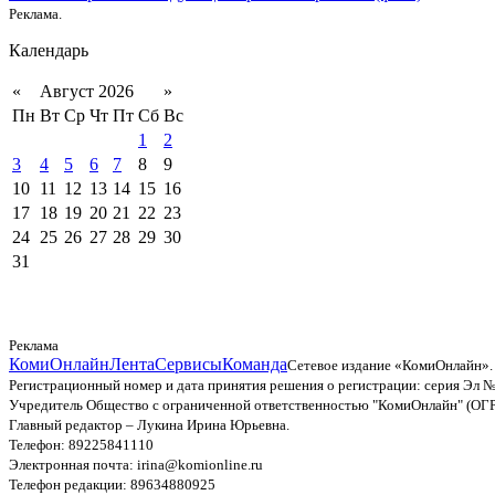
Реклама.
Календарь
«
Август 2026
»
Пн
Вт
Ср
Чт
Пт
Сб
Вс
1
2
3
4
5
6
7
8
9
10
11
12
13
14
15
16
17
18
19
20
21
22
23
24
25
26
27
28
29
30
31
Реклама
КомиОнлайн
Лента
Сервисы
Команда
Сетевое издание «КомиОнлайн».
Регистрационный номер и дата принятия решения о регистрации: серия Эл №
Учредитель Общество с ограниченной ответственностью "КомиОнлайн" (ОГ
Главный редактор – Лукина Ирина Юрьевна.
Телефон: 89225841110
Электронная почта: irina@komionline.ru
Телефон редакции: 89634880925