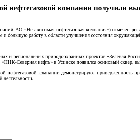
й нефтегазовой компании получили выс
паний АО «Независимая нефтегазовая компания») отмечен ре
ы и большую работу в области улучшения состояния окружающе
х и региональных природоохранных проектов «Зеленая Россия»
 «ННК-Северная нефть» в Усинске появился осиновый сквер, в
мой нефтегазовой компании демонстрируют приверженность пр
й деятельности.