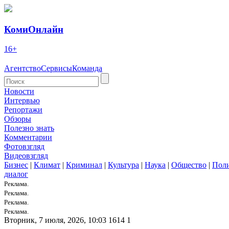
КомиОнлайн
16+
Агентство
Сервисы
Команда
Новости
Интервью
Репортажи
Обзоры
Полезно знать
Комментарии
Фотовзгляд
Видеовзгляд
Бизнес
|
Климат
|
Криминал
|
Культура
|
Наука
|
Общество
|
Пол
диалог
Реклама.
Реклама.
Реклама.
Реклама.
Вторник, 7 июля, 2026, 10:03
1614
1