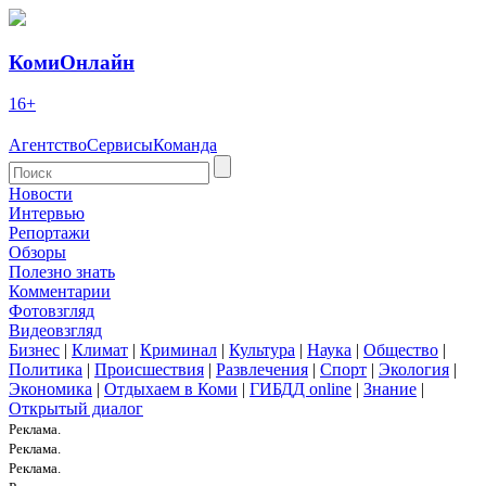
КомиОнлайн
16+
Агентство
Сервисы
Команда
Новости
Интервью
Репортажи
Обзоры
Полезно знать
Комментарии
Фотовзгляд
Видеовзгляд
Бизнес
|
Климат
|
Криминал
|
Культура
|
Наука
|
Общество
|
Политика
|
Происшествия
|
Развлечения
|
Спорт
|
Экология
|
Экономика
|
Отдыхаем в Коми
|
ГИБДД online
|
Знание
|
Открытый диалог
Реклама.
Реклама.
Реклама.