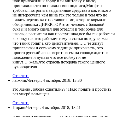
нож приложили к горлу или винтовку к виску
приставили,что он ставил свои подписи,Минфин
требовал потратить выделенные средства а как никого
не интересует,в чем вина так это только в том что не
вилась переписка с поставщиками,которые кормили
обещаниями,а ДИРЕКТОР-этот человек с большой
буквы и много сделал для отрасли и тем более для
школы,а расписали как преступника,все бы так работали
как он,у нас кто работает тому и статья по круче, жаль
что таких топят а кто действительно…….те живут
припеваючи и есть кому задницы прикрывать, это
просто русский авось верить всем на слово,входить в
положение и думать что все поймут и не
кинут…..жаль,что отрасль потеряла такого ценного
руководителя….
Ответить
лыжник
Четверг, 4 октября, 2018, 13:30
это Женю Лобова схватили??? Надо понять и простить
раз ущерб возмещен
Ответить
Пирань
Четверг, 4 октября, 2018, 13:41
и не только возмещен……за то поставили птенчиков,