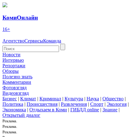
КомиОнлайн
16+
Агентство
Сервисы
Команда
Новости
Интервью
Репортажи
Обзоры
Полезно знать
Комментарии
Фотовзгляд
Видеовзгляд
Бизнес
|
Климат
|
Криминал
|
Культура
|
Наука
|
Общество
|
Политика
|
Происшествия
|
Развлечения
|
Спорт
|
Экология
|
Экономика
|
Отдыхаем в Коми
|
ГИБДД online
|
Знание
|
Открытый диалог
Реклама.
Реклама.
Реклама.