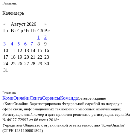
Реклама.
Календарь
«
Август 2026
»
Пн
Вт
Ср
Чт
Пт
Сб
Вс
1
2
3
4
5
6
7
8
9
10
11
12
13
14
15
16
17
18
19
20
21
22
23
24
25
26
27
28
29
30
31
Реклама
КомиОнлайн
Лента
Сервисы
Команда
Сетевое издание
«КомиОнлайн». Зарегистрировано Федеральной службой по надзору в
сфере связи, информационных технологий и массовых коммуникаций;
Регистрационный номер и дата принятия решения о регистрации: серия Эл
№ ФС77-72997 от 06 июня 2018г.
Учредитель Общество с ограниченной ответственностью "КомиОнлайн"
(ОГРН 1231100001802)