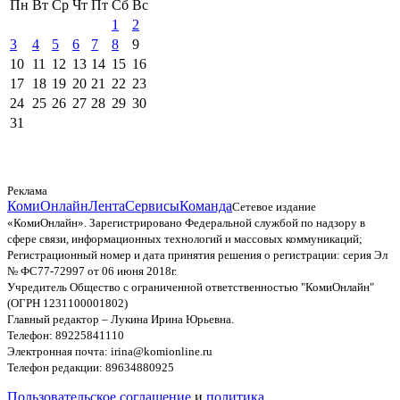
Пн
Вт
Ср
Чт
Пт
Сб
Вс
1
2
3
4
5
6
7
8
9
10
11
12
13
14
15
16
17
18
19
20
21
22
23
24
25
26
27
28
29
30
31
Реклама
КомиОнлайн
Лента
Сервисы
Команда
Сетевое издание
«КомиОнлайн». Зарегистрировано Федеральной службой по надзору в
сфере связи, информационных технологий и массовых коммуникаций;
Регистрационный номер и дата принятия решения о регистрации: серия Эл
№ ФС77-72997 от 06 июня 2018г.
Учредитель Общество с ограниченной ответственностью "КомиОнлайн"
(ОГРН 1231100001802)
Главный редактор – Лукина Ирина Юрьевна.
Телефон: 89225841110
Электронная почта: irina@komionline.ru
Телефон редакции: 89634880925
Пользовательское соглашение
и
политика