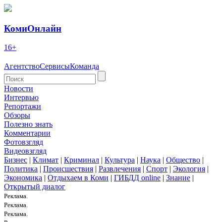
КомиОнлайн
16+
Агентство
Сервисы
Команда
Новости
Интервью
Репортажи
Обзоры
Полезно знать
Комментарии
Фотовзгляд
Видеовзгляд
Бизнес
|
Климат
|
Криминал
|
Культура
|
Наука
|
Общество
|
Политика
|
Происшествия
|
Развлечения
|
Спорт
|
Экология
|
Экономика
|
Отдыхаем в Коми
|
ГИБДД online
|
Знание
|
Открытый диалог
Реклама.
Реклама.
Реклама.