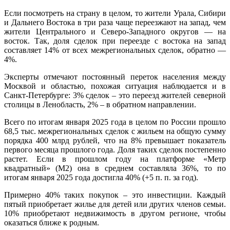
Если посмотреть на страну в целом, то жители Урала, Сибири
и Дальнего Востока в три раза чаще переезжают на запад, чем
жители Центрального и Северо-Западного округов — на
восток. Так, доля сделок при переезде с востока на запад
составляет 14% от всех межрегиональных сделок, обратно —
4%.
Эксперты отмечают постоянный переток населения между
Москвой и областью, похожая ситуация наблюдается и в
Санкт-Петербурге: 3% сделок – это переезд жителей северной
столицы в Ленобласть, 2% – в обратном направлении.
Всего по итогам января 2025 года в целом по России прошло
68,5 тыс. межрегиональных сделок c жильем на общую сумму
порядка 400 млрд рублей, что на 8% превышает показатель
первого месяца прошлого года. Доля таких сделок постепенно
растет. Если в прошлом году на платформе «Метр
квадратный» (М2) она в среднем составляла 36%, то по
итогам января 2025 года достигла 40% (+5 п. п. за год).
Примерно 40% таких покупок – это инвестиции. Каждый
пятый приобретает жилье для детей или других членов семьи.
10% приобретают недвижимость в другом регионе, чтобы
оказаться ближе к родным.