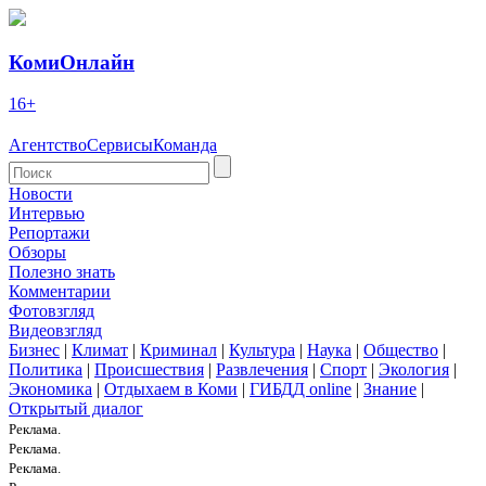
КомиОнлайн
16+
Агентство
Сервисы
Команда
Новости
Интервью
Репортажи
Обзоры
Полезно знать
Комментарии
Фотовзгляд
Видеовзгляд
Бизнес
|
Климат
|
Криминал
|
Культура
|
Наука
|
Общество
|
Политика
|
Происшествия
|
Развлечения
|
Спорт
|
Экология
|
Экономика
|
Отдыхаем в Коми
|
ГИБДД online
|
Знание
|
Открытый диалог
Реклама.
Реклама.
Реклама.