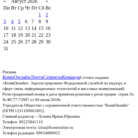
«
Август 2026
»
Пн
Вт
Ср
Чт
Пт
Сб
Вс
1
2
3
4
5
6
7
8
9
10
11
12
13
14
15
16
17
18
19
20
21
22
23
24
25
26
27
28
29
30
31
Реклама
КомиОнлайн
Лента
Сервисы
Команда
Сетевое издание
«КомиОнлайн». Зарегистрировано Федеральной службой по надзору в
сфере связи, информационных технологий и массовых коммуникаций;
Регистрационный номер и дата принятия решения о регистрации: серия Эл
№ ФС77-72997 от 06 июня 2018г.
Учредитель Общество с ограниченной ответственностью "КомиОнлайн"
(ОГРН 1231100001802)
Главный редактор – Лукина Ирина Юрьевна.
Телефон: 89225841110
Электронная почта: irina@komionline.ru
Телефон редакции: 89634880925