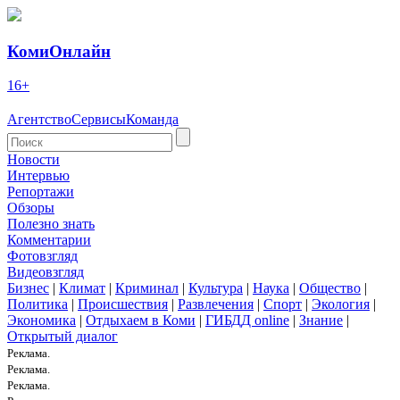
КомиОнлайн
16+
Агентство
Сервисы
Команда
Новости
Интервью
Репортажи
Обзоры
Полезно знать
Комментарии
Фотовзгляд
Видеовзгляд
Бизнес
|
Климат
|
Криминал
|
Культура
|
Наука
|
Общество
|
Политика
|
Происшествия
|
Развлечения
|
Спорт
|
Экология
|
Экономика
|
Отдыхаем в Коми
|
ГИБДД online
|
Знание
|
Открытый диалог
Реклама.
Реклама.
Реклама.