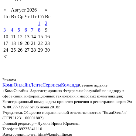
«
Август 2026
»
Пн
Вт
Ср
Чт
Пт
Сб
Вс
1
2
3
4
5
6
7
8
9
10
11
12
13
14
15
16
17
18
19
20
21
22
23
24
25
26
27
28
29
30
31
Реклама
КомиОнлайн
Лента
Сервисы
Команда
Сетевое издание
«КомиОнлайн». Зарегистрировано Федеральной службой по надзору в
сфере связи, информационных технологий и массовых коммуникаций;
Регистрационный номер и дата принятия решения о регистрации: серия Эл
№ ФС77-72997 от 06 июня 2018г.
Учредитель Общество с ограниченной ответственностью "КомиОнлайн"
(ОГРН 1231100001802)
Главный редактор – Лукина Ирина Юрьевна.
Телефон: 89225841110
Электронная почта: irina@komionline.ru