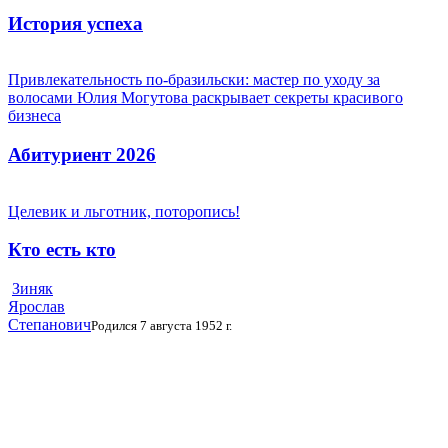
История успеха
Привлекательность по-бразильски: мастер по уходу за
волосами Юлия Могутова раскрывает секреты красивого
бизнеса
Абитуриент 2026
Целевик и льготник, поторопись!
Кто есть кто
Зиняк
Ярослав
Степанович
Родился 7 августа 1952 г.