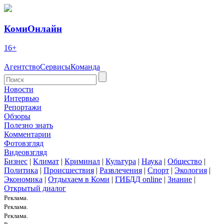
КомиОнлайн
16+
Агентство
Сервисы
Команда
Новости
Интервью
Репортажи
Обзоры
Полезно знать
Комментарии
Фотовзгляд
Видеовзгляд
Бизнес
|
Климат
|
Криминал
|
Культура
|
Наука
|
Общество
|
Политика
|
Происшествия
|
Развлечения
|
Спорт
|
Экология
|
Экономика
|
Отдыхаем в Коми
|
ГИБДД online
|
Знание
|
Открытый диалог
Реклама.
Реклама.
Реклама.