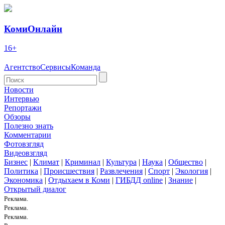
КомиОнлайн
16+
Агентство
Сервисы
Команда
Новости
Интервью
Репортажи
Обзоры
Полезно знать
Комментарии
Фотовзгляд
Видеовзгляд
Бизнес
|
Климат
|
Криминал
|
Культура
|
Наука
|
Общество
|
Политика
|
Происшествия
|
Развлечения
|
Спорт
|
Экология
|
Экономика
|
Отдыхаем в Коми
|
ГИБДД online
|
Знание
|
Открытый диалог
Реклама.
Реклама.
Реклама.