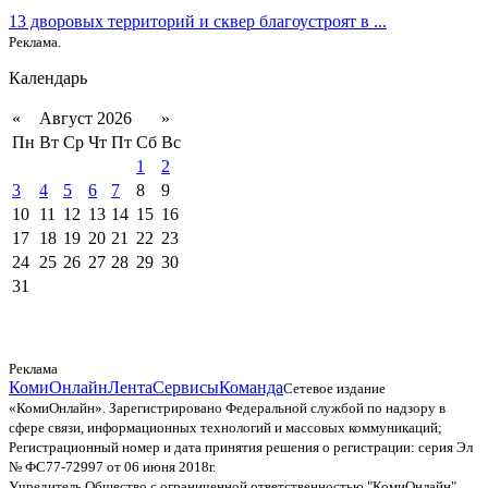
13 дворовых территорий и сквер благоустроят в ...
Реклама.
Календарь
«
Август 2026
»
Пн
Вт
Ср
Чт
Пт
Сб
Вс
1
2
3
4
5
6
7
8
9
10
11
12
13
14
15
16
17
18
19
20
21
22
23
24
25
26
27
28
29
30
31
Реклама
КомиОнлайн
Лента
Сервисы
Команда
Сетевое издание
«КомиОнлайн». Зарегистрировано Федеральной службой по надзору в
сфере связи, информационных технологий и массовых коммуникаций;
Регистрационный номер и дата принятия решения о регистрации: серия Эл
№ ФС77-72997 от 06 июня 2018г.
Учредитель Общество с ограниченной ответственностью "КомиОнлайн"