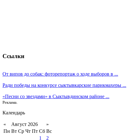
Ссылки
От випов до собак: фоторепортаж о ходе выборов в ...
Ради победы на конкурсе сыктывкарские парикмахеры ...
«Песни со звездами» в Сыктывдинском районе ...
Реклама.
Календарь
«
Август 2026
»
Пн
Вт
Ср
Чт
Пт
Сб
Вс
1
2