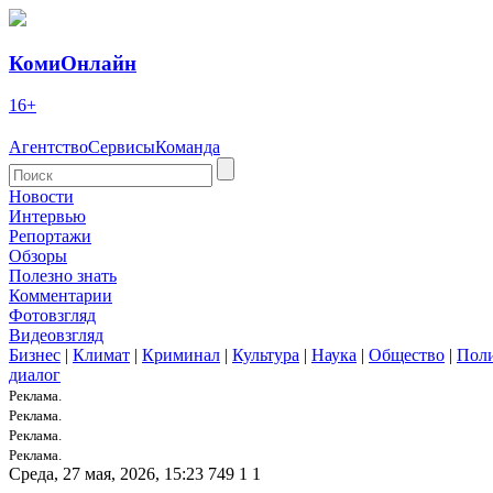
КомиОнлайн
16+
Агентство
Сервисы
Команда
Новости
Интервью
Репортажи
Обзоры
Полезно знать
Комментарии
Фотовзгляд
Видеовзгляд
Бизнес
|
Климат
|
Криминал
|
Культура
|
Наука
|
Общество
|
Пол
диалог
Реклама.
Реклама.
Реклама.
Реклама.
Среда, 27 мая, 2026, 15:23
749
1
1