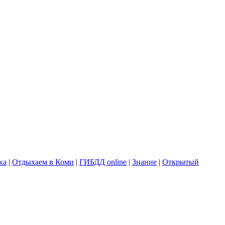
ка
|
Отдыхаем в Коми
|
ГИБДД online
|
Знание
|
Открытый