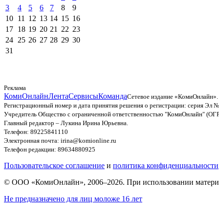
3
4
5
6
7
8
9
10
11
12
13
14
15
16
17
18
19
20
21
22
23
24
25
26
27
28
29
30
31
Реклама
КомиОнлайн
Лента
Сервисы
Команда
Сетевое издание «КомиОнлайн».
Регистрационный номер и дата принятия решения о регистрации: серия Эл №
Учредитель Общество с ограниченной ответственностью "КомиОнлайн" (ОГ
Главный редактор – Лукина Ирина Юрьевна.
Телефон: 89225841110
Электронная почта: irina@komionline.ru
Телефон редакции: 89634880925
Пользовательское соглашение
и
политика конфиденциальности
© ООО «КомиОнлайн», 2006–2026. При использовании материал
Не предназначено для лиц моложе 16 лет