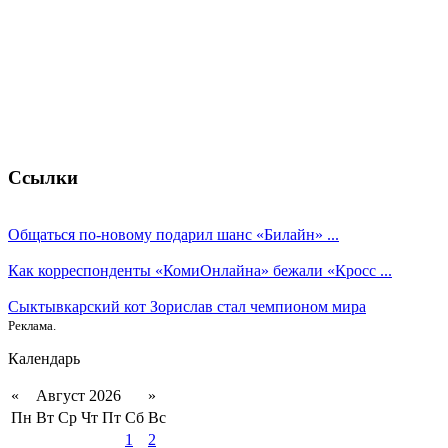
Ссылки
Общаться по-новому подарил шанс «Билайн» ...
Как корреспонденты «КомиОнлайна» бежали «Кросс ...
Сыктывкарский кот Зорислав стал чемпионом мира
Реклама.
Календарь
«
Август 2026
»
Пн
Вт
Ср
Чт
Пт
Сб
Вс
1
2