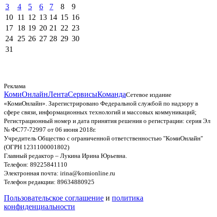
3
4
5
6
7
8
9
10
11
12
13
14
15
16
17
18
19
20
21
22
23
24
25
26
27
28
29
30
31
Реклама
КомиОнлайн
Лента
Сервисы
Команда
Сетевое издание
«КомиОнлайн». Зарегистрировано Федеральной службой по надзору в
сфере связи, информационных технологий и массовых коммуникаций;
Регистрационный номер и дата принятия решения о регистрации: серия Эл
№ ФС77-72997 от 06 июня 2018г.
Учредитель Общество с ограниченной ответственностью "КомиОнлайн"
(ОГРН 1231100001802)
Главный редактор – Лукина Ирина Юрьевна.
Телефон: 89225841110
Электронная почта: irina@komionline.ru
Телефон редакции: 89634880925
Пользовательское соглашение
и
политика
конфиденциальности