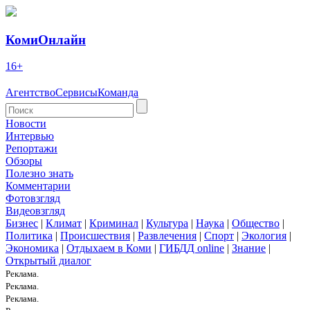
КомиОнлайн
16+
Агентство
Сервисы
Команда
Новости
Интервью
Репортажи
Обзоры
Полезно знать
Комментарии
Фотовзгляд
Видеовзгляд
Бизнес
|
Климат
|
Криминал
|
Культура
|
Наука
|
Общество
|
Политика
|
Происшествия
|
Развлечения
|
Спорт
|
Экология
|
Экономика
|
Отдыхаем в Коми
|
ГИБДД online
|
Знание
|
Открытый диалог
Реклама.
Реклама.
Реклама.