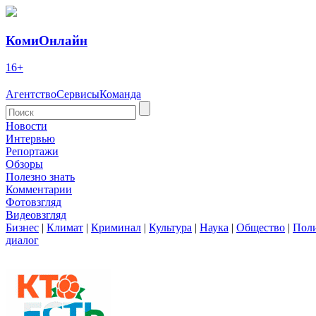
КомиОнлайн
16+
Агентство
Сервисы
Команда
Новости
Интервью
Репортажи
Обзоры
Полезно знать
Комментарии
Фотовзгляд
Видеовзгляд
Бизнес
|
Климат
|
Криминал
|
Культура
|
Наука
|
Общество
|
Пол
диалог