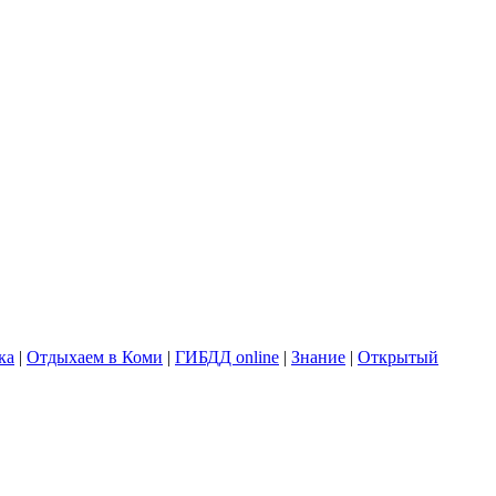
ка
|
Отдыхаем в Коми
|
ГИБДД online
|
Знание
|
Открытый