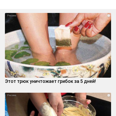
i
Этот трюк уничтожает грибок за 5 дней!
i