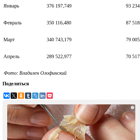
Январь
376 197,749
93 234
Февраль
350 116,480
87 518
Март
340 743,179
79 005
Апрель
289 522,977
70 517
Фото: Владилен Олофинский
Поделиться
i