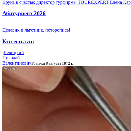
Круиз в счастье: директор турфирмы TOUREXPERT Елена Кара
Абитуриент 2026
Целевик и льготник, поторопись!
Кто есть кто
Левицкий
Николай
Валентинович
Родился 8 августа 1972 г.