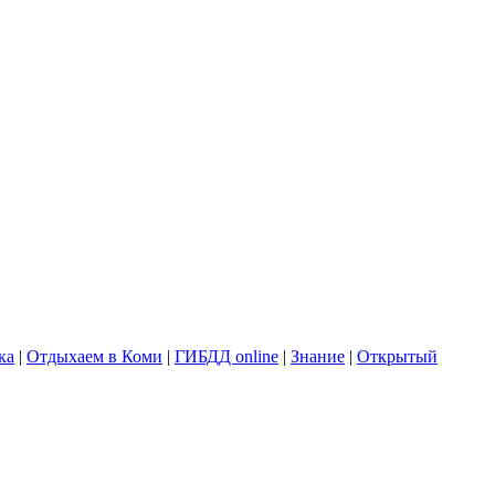
ка
|
Отдыхаем в Коми
|
ГИБДД online
|
Знание
|
Открытый