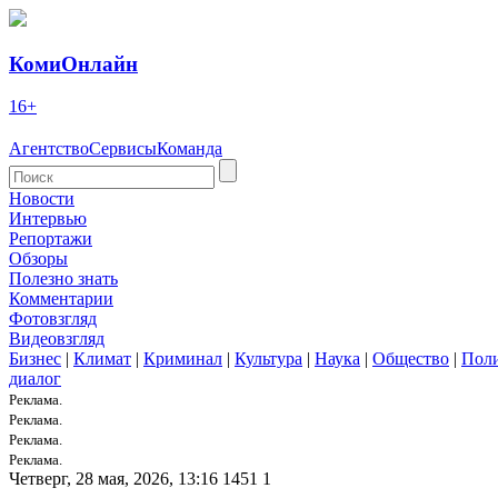
КомиОнлайн
16+
Агентство
Сервисы
Команда
Новости
Интервью
Репортажи
Обзоры
Полезно знать
Комментарии
Фотовзгляд
Видеовзгляд
Бизнес
|
Климат
|
Криминал
|
Культура
|
Наука
|
Общество
|
Пол
диалог
Реклама.
Реклама.
Реклама.
Реклама.
Четверг, 28 мая, 2026, 13:16
1451
1