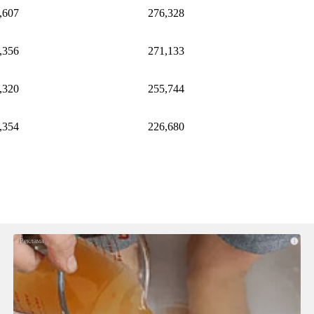
,607
276,328
,356
271,133
,320
255,744
,354
226,680
i