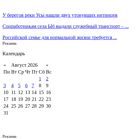
У берегов реки Усы нашли двух утонувших интинцев
Соцработникам села Ыб выдали служебный транспорт – ...
Российской семье для нормальной жизни требуется ...
Реклама.
Календарь
«
Август 2026
»
Пн
Вт
Ср
Чт
Пт
Сб
Вс
1
2
3
4
5
6
7
8
9
10
11
12
13
14
15
16
17
18
19
20
21
22
23
24
25
26
27
28
29
30
31
Реклама