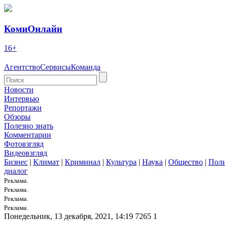
КомиОнлайн
16+
Агентство
Сервисы
Команда
Новости
Интервью
Репортажи
Обзоры
Полезно знать
Комментарии
Фотовзгляд
Видеовзгляд
Бизнес
|
Климат
|
Криминал
|
Культура
|
Наука
|
Общество
|
Пол
диалог
Реклама.
Реклама.
Реклама.
Реклама.
Понедельник, 13 декабря, 2021, 14:19
7265
1