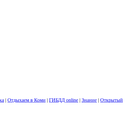
ка
|
Отдыхаем в Коми
|
ГИБДД online
|
Знание
|
Открытый