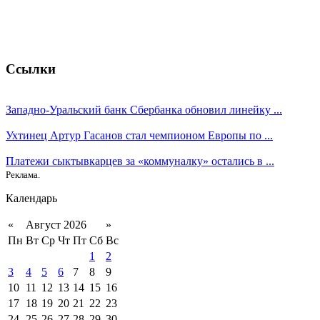
Ссылки
Западно-Уральский банк Сбербанка обновил линейку ...
Ухтинец Артур Гасанов стал чемпионом Европы по ...
Платежи сыктывкарцев за «коммуналку» остались в ...
Реклама.
Календарь
«
Август 2026
»
Пн
Вт
Ср
Чт
Пт
Сб
Вс
1
2
3
4
5
6
7
8
9
10
11
12
13
14
15
16
17
18
19
20
21
22
23
24
25
26
27
28
29
30