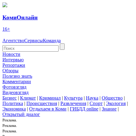
КомиОнлайн
16+
Агентство
Сервисы
Команда
Новости
Интервью
Репортажи
Обзоры
Полезно знать
Комментарии
Фотовзгляд
Видеовзгляд
Бизнес
|
Климат
|
Криминал
|
Культура
|
Наука
|
Общество
|
Политика
|
Происшествия
|
Развлечения
|
Спорт
|
Экология
|
Экономика
|
Отдыхаем в Коми
|
ГИБДД online
|
Знание
|
Открытый диалог
Реклама.
Реклама.
Реклама.