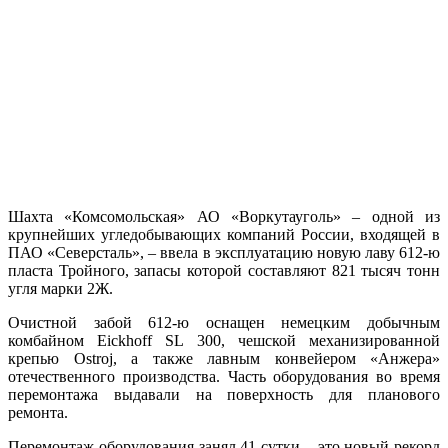
Шахта «Комсомольская» АО «Воркутауголь» – одной из
крупнейших угледобывающих компаний России, входящей в
ПАО «Северсталь», – ввела в эксплуатацию новую лаву 612-ю
пласта Тройного, запасы которой составляют 821 тысяч тонн
угля марки 2Ж.
Очистной забой 612-ю оснащен немецким добычным
комбайном Eickhoff SL 300, чешской механизированной
крепью Ostroj, а также лавным конвейером «Анжера»
отечественного производства. Часть оборудования во время
перемонтажа выдавали на поверхность для планового
ремонта.
Перемонтаж оборудования занял 41 сутки – это новый рекорд