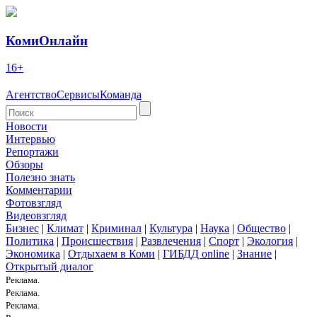
КомиОнлайн
16+
Агентство
Сервисы
Команда
Новости
Интервью
Репортажи
Обзоры
Полезно знать
Комментарии
Фотовзгляд
Видеовзгляд
Бизнес
|
Климат
|
Криминал
|
Культура
|
Наука
|
Общество
|
Политика
|
Происшествия
|
Развлечения
|
Спорт
|
Экология
|
Экономика
|
Отдыхаем в Коми
|
ГИБДД online
|
Знание
|
Открытый диалог
Реклама.
Реклама.
Реклама.