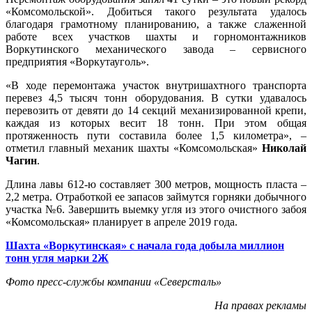
«Комсомольской». Добиться такого результата удалось
благодаря грамотному планированию, а также слаженной
работе всех участков шахты и горномонтажников
Воркутинского механического завода – сервисного
предприятия «Воркутауголь».
«В ходе перемонтажа участок внутришахтного транспорта
перевез 4,5 тысяч тонн оборудования. В сутки удавалось
перевозить от девяти до 14 секций механизированной крепи,
каждая из которых весит 18 тонн. При этом общая
протяженность пути составила более 1,5 километра», –
отметил главный механик шахты «Комсомольская»
Николай
Чагин
.
Длина лавы 612-ю составляет 300 метров, мощность пласта –
2,2 метра. Отработкой ее запасов займутся горняки добычного
участка №6. Завершить выемку угля из этого очистного забоя
«Комсомольская» планирует в апреле 2019 года.
Шахта «Воркутинская» с начала года добыла миллион
тонн угля марки 2Ж
Фото пресс-службы компании «Северсталь»
На правах рекламы