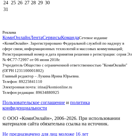
24
25
26
27
28
29
30
31
Реклама
КомиОнлайн
Лента
Сервисы
Команда
Сетевое издание
«КомиОнлайн». Зарегистрировано Федеральной службой по надзору в
сфере связи, информационных технологий и массовых коммуникаций;
Регистрационный номер и дата принятия решения о регистрации: серия Эл
№ ФС77-72997 от 06 июня 2018г.
Учредитель Общество с ограниченной ответственностью "КомиОнлайн"
(ОГРН 1231100001802)
Главный редактор – Лукина Ирина Юрьевна.
Телефон: 89225841110
Электронная почта: irina@komionline.ru
Телефон редакции: 89634880925
Пользовательское соглашение
и
политика
конфиденциальности
© ООО «КомиОнлайн», 2006–2026. При использовании
материалов сайта обязательна ссылка на источник.
Не предназначено для лиц моложе 16 лет