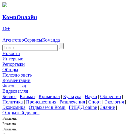
КомиОнлайн
16+
Агентство
Сервисы
Команда
Новости
Интервью
Репортажи
Обзоры
Полезно знать
Комментарии
Фотовзгляд
Видеовзгляд
Бизнес
|
Климат
|
Криминал
|
Культура
|
Наука
|
Общество
|
Политика
|
Происшествия
|
Развлечения
|
Спорт
|
Экология
|
Экономика
|
Отдыхаем в Коми
|
ГИБДД online
|
Знание
|
Открытый диалог
Реклама.
Реклама.
Реклама.