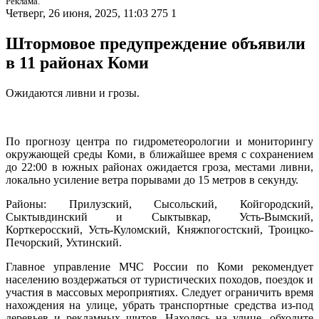
Реклама.
Четверг, 26 июня, 2025, 11:03
275
1
Штормовое предупреждение объявили
в 11 районах Коми
Ожидаются ливни и грозы.
По прогнозу центра по гидрометеорологии и мониторингу
окружающей среды Коми, в ближайшее время с сохранением
до 22:00 в южных районах ожидается гроза, местами ливни,
локально усиление ветра порывами до 15 метров в секунду.
Районы: Прилузский, Сысольский, Койгородский,
Сыктывдинский и Сыктывкар, Усть-Вымский,
Корткеросский, Усть-Куломский, Княжпогостский, Троицко-
Печорский, Ухтинский.
Главное управление МЧС России по Коми рекомендует
населению воздержаться от туристических походов, поездок и
участия в массовых мероприятиях. Следует ограничить время
нахождения на улице, убрать транспортные средства из-под
деревьев и рекламных щитов. Находясь на улице, обходите