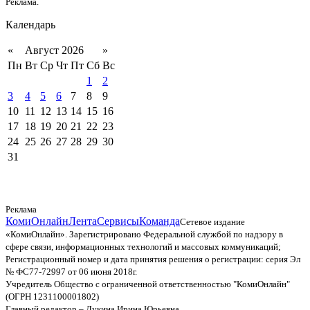
Реклама.
Календарь
«
Август 2026
»
Пн
Вт
Ср
Чт
Пт
Сб
Вс
1
2
3
4
5
6
7
8
9
10
11
12
13
14
15
16
17
18
19
20
21
22
23
24
25
26
27
28
29
30
31
Реклама
КомиОнлайн
Лента
Сервисы
Команда
Сетевое издание
«КомиОнлайн». Зарегистрировано Федеральной службой по надзору в
сфере связи, информационных технологий и массовых коммуникаций;
Регистрационный номер и дата принятия решения о регистрации: серия Эл
№ ФС77-72997 от 06 июня 2018г.
Учредитель Общество с ограниченной ответственностью "КомиОнлайн"
(ОГРН 1231100001802)
Главный редактор – Лукина Ирина Юрьевна.