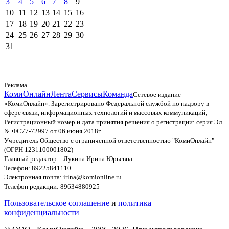
3
4
5
6
7
8
9
10
11
12
13
14
15
16
17
18
19
20
21
22
23
24
25
26
27
28
29
30
31
Реклама
КомиОнлайн
Лента
Сервисы
Команда
Сетевое издание
«КомиОнлайн». Зарегистрировано Федеральной службой по надзору в
сфере связи, информационных технологий и массовых коммуникаций;
Регистрационный номер и дата принятия решения о регистрации: серия Эл
№ ФС77-72997 от 06 июня 2018г.
Учредитель Общество с ограниченной ответственностью "КомиОнлайн"
(ОГРН 1231100001802)
Главный редактор – Лукина Ирина Юрьевна.
Телефон: 89225841110
Электронная почта: irina@komionline.ru
Телефон редакции: 89634880925
Пользовательское соглашение
и
политика
конфиденциальности