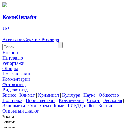
КомиОнлайн
16+
Агентство
Сервисы
Команда
Новости
Интервью
Репортажи
Обзоры
Полезно знать
Комментарии
Фотовзгляд
Видеовзгляд
Бизнес
|
Климат
|
Криминал
|
Культура
|
Наука
|
Общество
|
Политика
|
Происшествия
|
Развлечения
|
Спорт
|
Экология
|
Экономика
|
Отдыхаем в Коми
|
ГИБДД online
|
Знание
|
Открытый диалог
Реклама.
Реклама.
Реклама.