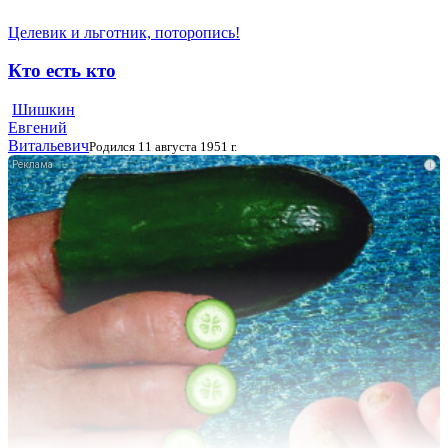
Целевик и льготник, поторопись!
Кто есть кто
Шишкин
Евгений
Витальевич
Родился 11 августа 1951 г.
i