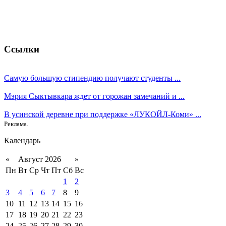
Ссылки
Самую большую стипендию получают студенты ...
Мэрия Сыктывкара ждет от горожан замечаний и ...
В усинской деревне при поддержке «ЛУКОЙЛ-Коми» ...
Реклама.
Календарь
«
Август 2026
»
Пн
Вт
Ср
Чт
Пт
Сб
Вс
1
2
3
4
5
6
7
8
9
10
11
12
13
14
15
16
17
18
19
20
21
22
23
24
25
26
27
28
29
30