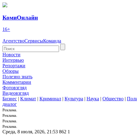
КомиОнлайн
16+
Агентство
Сервисы
Команда
Новости
Интервью
Репортажи
Обзоры
Полезно знать
Комментарии
Фотовзгляд
Видеовзгляд
Бизнес
|
Климат
|
Криминал
|
Культура
|
Наука
|
Общество
|
Пол
диалог
Реклама.
Реклама.
Реклама.
Реклама.
Среда, 8 июля, 2026, 21:53
862
1