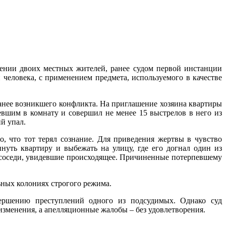
ении двоих местных жителей, ранее судом первой инстанции
человека, с применением предмета, используемого в качестве
анее возникшего конфликта. На приглашение хозяина квартиры
евшим в комнату и совершил не менее 15 выстрелов в него из
й упал.
, что тот терял сознание. Для приведения жертвы в чувство
уть квартиру и выбежать на улицу, где его догнал один из
 соседи, увидевшие происходящее. Причиненные потерпевшему
ьных колониях строгого режима.
овершению преступлений одного из подсудимых. Однако суд
зменения, а апелляционные жалобы – без удовлетворения.