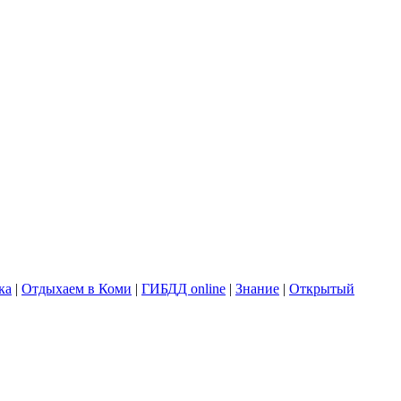
ка
|
Отдыхаем в Коми
|
ГИБДД online
|
Знание
|
Открытый