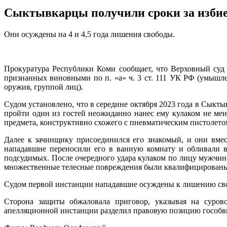
Сыктывкарцы получили сроки за избие
Они осуждены на 4 и 4,5 года лишения свободы.
Прокуратура Республики Коми сообщает, что Верховный суд
признанных виновными по п. «а» ч. 3 ст. 111 УК РФ (умышле
оружия, группой лиц).
Судом установлено, что в середине октября 2023 года в Сык
пройти один из гостей неожиданно нанес ему кулаком не мен
предмета, конструктивно схожего с пневматическим пистолетом
Далее к зачинщику присоединился его знакомый, и они вмес
нападавшие переносили его в ванную комнату и обливали в
подсудимых. После очередного удара кулаком по лицу мужчи
множественные телесные повреждения были квалифицированы
Судом первой инстанции нападавшие осуждены к лишению свобо
Сторона защиты обжаловала приговор, указывая на сурово
апелляционной инстанции разделил правовую позицию гособви