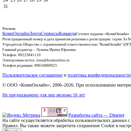
31
Реклама
КомиОнлайн
Лента
Сервисы
Команда
Сетевое издание «КомиОнлайн».
Регистрационный номер и дата принятия решения о регистрации: серия Эл №
Учредитель Общество с ограниченной ответственностью "КомиОнлайн" (ОГ
Главный редактор – Лукина Ирина Юрьевна.
Телефон: 89225841110
Электронная почта: irina@komionline.ru
Телефон редакции: 89634880925
Пользовательское соглашение
и
политика конфиденциальности
© ООО «КомиОнлайн», 2006–2026. При использовании материал
Не предназначено для лиц моложе 16 лет
Разработка сайта — Ditarget
На сайте осуществляется обработка пользовательских данных с
Правил. Вы также можете запретить сохранение Cookie в настро