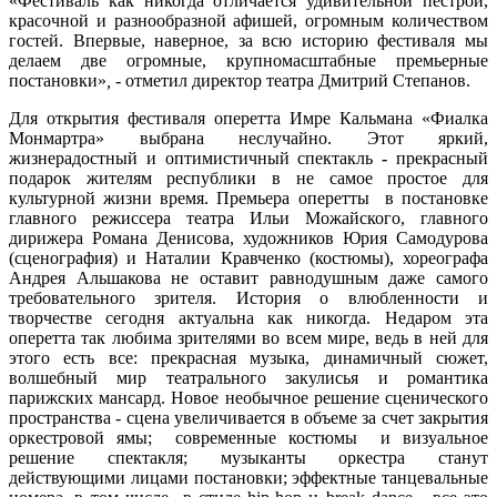
«
Фестиваль как никогда отличается удивительной пестрой,
красочной и разнообразной афишей
,
огромным количеством
гостей. Впервые, наверное, за всю историю фестиваля мы
делаем две огромные, крупномасштабные премьерные
постановки»
, -
отметил директор театра Дмитрий Степанов.
Для открытия фестиваля оперетта Имре Кальмана «Фиалка
Монмартра» выбрана неслучайно. Этот яркий,
жизнерадостный и оптимистичный спектакль
-
прекрасный
подарок жителям республики
в не самое простое для
культурной жизни время
. Премьера оперетты в постановке
главного режиссера театра Ильи Можайского, главного
дирижера Романа Денисова, художников Юрия Самодурова
(сценография) и Наталии Кравченко (костюмы), хореографа
Андрея Альшакова не оставит равнодушным даже самого
требовательного зрителя.
История о влюбленности и
творчестве сегодня актуальна как никогда.
Недаром эта
оперетта так любима зрителями во всем мире, ведь в ней для
этого есть все: прекрасная музыка, динамичный сюжет,
волшебный мир театрального закулисья и романтика
парижских мансард.
Новое необычное решение сценического
пространства - сцена увеличивается в объеме за счет закрытия
оркестровой ямы; современные костюмы и визуальное
решение спектакля; музыканты оркестра станут
действующими лицами постановки; эффектные танцевальные