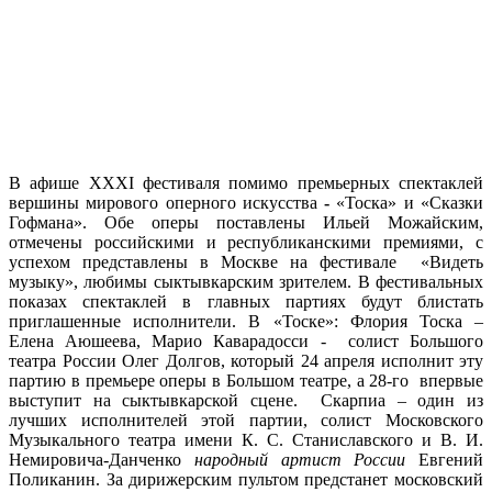
В афише ХХХI фестиваля помимо премьерных спектаклей
вершины мирового оперного искусства
-
«Тоска» и «Сказки
Гофмана». Обе оперы поставлены Ильей Можайским,
отмечены российскими и республиканскими премиями, с
успехом представлены в Москве на фестивале
«Видеть
музыку», любимы сыктывкарским зрителем. В фестивальных
показах спектаклей в главных партиях будут блистать
приглашенные исполнители. В «Тоске»: Флория Тоска –
Елена Аюшеева,
Марио Каварадосси
-
солист Большого
театра России Олег Долгов, который
24 апреля исполнит эту
партию
в премьере оперы в Большом театре, а 28-го
впервые
выступит на сыктывкарской сцене. Скарпиа – один из
лучших исполнителей этой партии,
солист Московского
Музыкального театра имени К. С. Станиславского и В. И.
Немировича-Данченко
народный артист России
Евгений
Поликанин. За дирижерским пультом предстанет московский