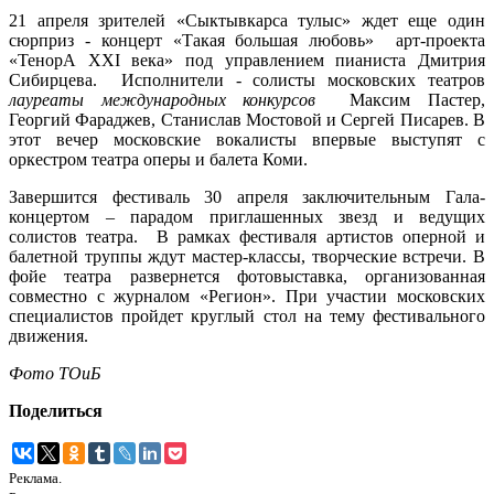
21 апреля зрителей «Сыктывкарса тулыс» ждет еще один
сюрприз - концерт «
Такая большая любовь»
арт-проекта
«ТенорА XXI века» под управлением пианиста Дмитрия
Сибирцева. Исполнители - солисты московских театров
лауреаты международных конкурсов
Максим Пастер,
Георгий Фараджев, Станислав Мостовой и Сергей Писарев. В
этот вечер московские вокалисты впервые выступят с
оркестром театра оперы и балета Коми.
Завершится фестиваль 30 апреля заключительным Гала-
концертом – парадом приглашенных звезд и ведущих
солистов театра.
В рамках фестиваля артистов оперной и
балетной труппы ждут мастер-классы, творческие встречи. В
фойе театра развернется фотовыставка, организованная
совместно с журналом «Регион». При участии московских
специалистов пройдет круглый стол на тему фестивального
движения.
Фото ТОиБ
Поделиться
Реклама.