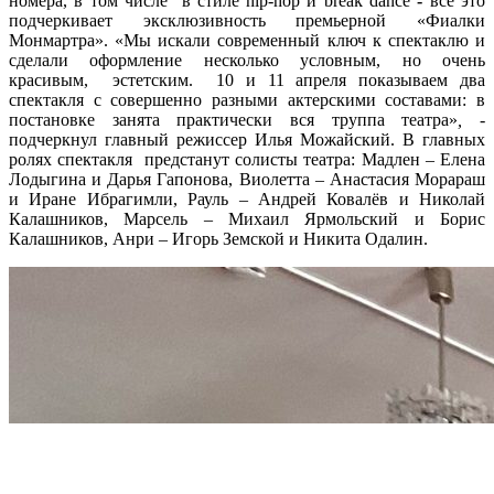
номера, в том числе в стиле hip-hop и break dance
-
все это
подчеркивает эксклюзивность премьерной «Фиалки
Монмартра». «
Мы искали современный ключ к спектаклю и
сделали оформление несколько условным, но очень
красивым, эстетским. 10 и 11 апреля показываем два
спектакля с совершенно разными актерскими составами:
в
постановке занята практически вся труппа театра»
, -
подчеркнул главный режиссер Илья Можайский.
В главных
ролях спектакля предстанут солисты театра: Мадлен – Елена
Лодыгина и Дарья Гапонова, Виолетта – Анастасия Морараш
и Иране Ибрагимли, Рауль – Андрей Ковалёв и Николай
Калашников, Марсель – Михаил Ярмольский и Борис
Калашников, Анри – Игорь Земской и Никита Одалин.