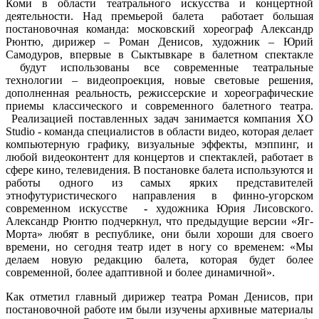
Коми в области театрального искусства и концертной
деятельности.
Над премьерой балета работает большая
постановочная команда: московский хореограф Александр
Рюнтю, дирижер – Роман Денисов, художник – Юрий
Самодуров, впервые в Сыктывкаре в балетном спектакле
будут использованы все современные театральные
технологии – видеопроекция, новые световые решения,
дополненная реальность, режиссерские и хореографические
приемы классического и современного балетного театра.
Реализацией поставленных задач занимается компания XO
Studio - команда специалистов в области видео, которая делает
компьютерную графику, визуальные эффекты, мэппинг, и
любой видеоконтент для концертов и спектаклей, работает в
сфере кино, телевидения.
В постановке балета используются и
работы одного из самых ярких представителей
этнофутуристического направления в финно-угорском
современном искусстве
-
художника Юрия Лисовского.
Александр Рюнтю подчеркнул, что предыдущие версии «Яг-
Морта» любят в республике, они были хороши для своего
времени, но сегодня театр идет в ногу со временем: «
Мы
делаем новую редакцию балета, которая будет более
современной, более адаптивной и более динамичной
».
Как отметил главный дирижер театра Роман Денисов, при
постановочной работе им были изучены архивные материалы