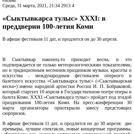
Реклама.
Среда, 31 марта, 2021, 21:34
2913
4
«Сыктывкарса тулыс» XXXI: в
преддверии 100-летия Коми
В афише фестиваля 11 дат, и продлится он до 30 апреля.
В Сыктывкар наконец-то приходит весна, и это
подтверждается не только
метеорологическими показателями,
но и традиционным весенним праздником музыки, красоты и
искусства -
международным фестивалем оперного и
балетного искусства «Сыктывкарса тулыс» («Сыктывкарская
весна») имени народной артистки России И. П. Бобраковой,
который стартует 10 апреля в Государственном театре оперы и
балета Коми. XXXI «Сыктывкарса тулыс» пройдет под эгидой
празднования 100-летия Коми. На пресс-конференции 30
марта организаторы приоткрыли завесу предстоящих
сюрпризов.
В афише фестиваля 11 дат, и продлится он до 30 апреля: две
премьеры, лучшие спектакли, новые концертные программы.