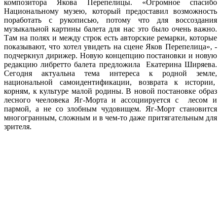
композитора Якова Перепелицы
.
«
Огромное спасибо
Национальному музею, который предоставил возможность
поработать с рукописью, потому что для воссоздания
музыкальной картины балета для нас это было очень важно.
Там на полях и между строк есть авторские ремарки, которые
показывают, что хотел увидеть на сцене Я
ков
Перепелица
», -
подчеркнул дирижер. Новую концепцию постановки и новую
редакцию либретто балета предложила Екатерина Ширяева.
Сегодня актуальна тема интереса к родной земле,
национальной самоидентификации, возврата к истории,
корням, к культуре малой родины. В новой постановке образ
лесного чееловека Яг-Морта и ассоциируется с лесом и
пармой, а не со злобным чудовищем. Яг-Морт становится
многогранным, сложным и в чем-то даже притягательным для
зрителя.