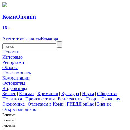
КомиОнлайн
16+
Агентство
Сервисы
Команда
Новости
Интервью
Репортажи
Обзоры
Полезно знать
Комментарии
Фотовзгляд
Видеовзгляд
Бизнес
|
Климат
|
Криминал
|
Культура
|
Наука
|
Общество
|
Политика
|
Происшествия
|
Развлечения
|
Спорт
|
Экология
|
Экономика
|
Отдыхаем в Коми
|
ГИБДД online
|
Знание
|
Открытый диалог
Реклама.
Реклама.
Реклама.