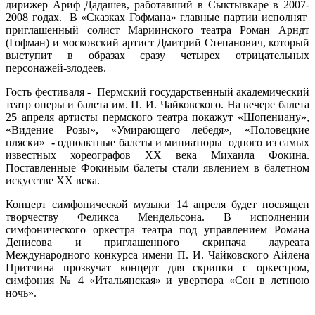
дирижер
Ариф Дадашев, работавший в
Сыктывкаре в 2007-
2008 годах. В «Сказках Гофмана» главные партии исполнят
приглашенный солист Мариинского театра
Роман Арндт
(Гофман) и московский артист
Дмитрий Степанович, который
выступит в образах сразу четырех отрицательных
персонажей
-
злодеев.
Гость фестиваля
-
Пермский государственный академический
театр оперы и балета им. П. И. Чайковского. На вечере балета
25 апреля артисты пермского театра покажут «Шопениану»,
«Видение Розы», «Умирающего лебедя», «Половецкие
пляски»
-
одноактные балеты и миниатюры одного из самых
известных хореографов XX века Михаила Фокина.
Поставленные Фокиным балеты стали явлением в балетном
искусстве ХХ века.
Концерт симфонической музыки 14 апреля будет посвящен
творчеству Феликса
Мендельсона. В исполнении
симфонического оркестра театра под управлением Романа
Денисова и приглашенного скрипача
лауреата
Международного конкурса имени П. И. Чайковского
Айлена
Притчина прозвучат концерт для скрипки с оркестром,
симфония № 4 «Итальянская» и увертюра «Сон в летнюю
ночь».