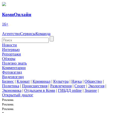
КомиОнлайн
16+
Агентство
Сервисы
Команда
Новости
Интервью
Репортажи
Обзоры
Полезно знать
Комментарии
Фотовзгляд
Видеовзгляд
Бизнес
|
Климат
|
Криминал
|
Культура
|
Наука
|
Общество
|
Политика
|
Происшествия
|
Развлечения
|
Спорт
|
Экология
|
Экономика
|
Отдыхаем в Коми
|
ГИБДД online
|
Знание
|
Открытый диалог
Реклама.
Реклама.
Реклама.