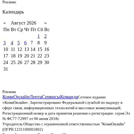
Реклама.
Календарь
«
Август 2026
»
Пн
Вт
Ср
Чт
Пт
Сб
Вс
1
2
3
4
5
6
7
8
9
10
11
12
13
14
15
16
17
18
19
20
21
22
23
24
25
26
27
28
29
30
31
Реклама
КомиОнлайн
Лента
Сервисы
Команда
Сетевое издание
«КомиОнлайн». Зарегистрировано Федеральной службой по надзору в
сфере связи, информационных технологий и массовых коммуникаций;
Регистрационный номер и дата принятия решения о регистрации: серия Эл
№ ФС77-72997 от 06 июня 2018г.
Учредитель Общество с ограниченной ответственностью "КомиОнлайн"
(ОГРН 1231100001802)