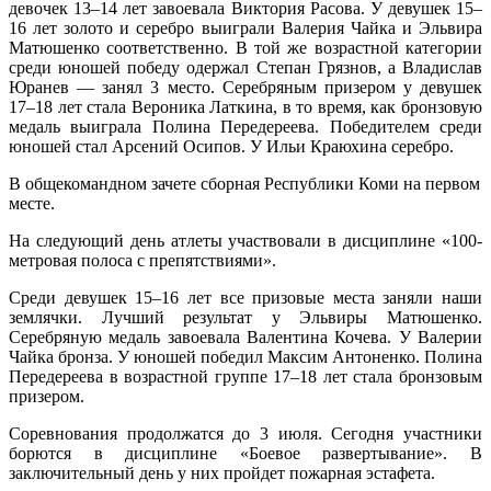
девочек 13–14 лет завоевала Виктория Расова. У девушек 15–
16 лет золото и серебро выиграли Валерия Чайка и Эльвира
Матюшенко соответственно. В той же возрастной категории
среди юношей победу одержал Степан Грязнов, а Владислав
Юранев — занял 3 место. Серебряным призером у девушек
17–18 лет стала Вероника Латкина, в то время, как бронзовую
медаль выиграла Полина Передереева. Победителем среди
юношей стал Арсений Осипов. У Ильи Краюхина серебро.
В общекомандном зачете сборная Республики Коми на первом
месте.
На следующий день атлеты участвовали в дисциплине «100-
метровая полоса с препятствиями».
Среди девушек 15–16 лет все призовые места заняли наши
землячки. Лучший результат у Эльвиры Матюшенко.
Серебряную медаль завоевала Валентина Кочева. У Валерии
Чайка бронза. У юношей победил Максим Антоненко. Полина
Передереева в возрастной группе 17–18 лет стала бронзовым
призером.
Соревнования продолжатся до 3 июля. Сегодня участники
борются в дисциплине «Боевое развертывание». В
заключительный день у них пройдет пожарная эстафета.