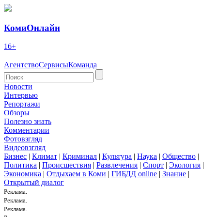
КомиОнлайн
16+
Агентство
Сервисы
Команда
Новости
Интервью
Репортажи
Обзоры
Полезно знать
Комментарии
Фотовзгляд
Видеовзгляд
Бизнес
|
Климат
|
Криминал
|
Культура
|
Наука
|
Общество
|
Политика
|
Происшествия
|
Развлечения
|
Спорт
|
Экология
|
Экономика
|
Отдыхаем в Коми
|
ГИБДД online
|
Знание
|
Открытый диалог
Реклама.
Реклама.
Реклама.