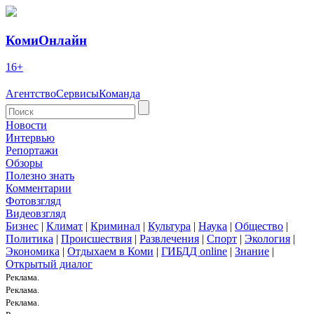
КомиОнлайн
16+
Агентство
Сервисы
Команда
Новости
Интервью
Репортажи
Обзоры
Полезно знать
Комментарии
Фотовзгляд
Видеовзгляд
Бизнес
|
Климат
|
Криминал
|
Культура
|
Наука
|
Общество
|
Политика
|
Происшествия
|
Развлечения
|
Спорт
|
Экология
|
Экономика
|
Отдыхаем в Коми
|
ГИБДД online
|
Знание
|
Открытый диалог
Реклама.
Реклама.
Реклама.