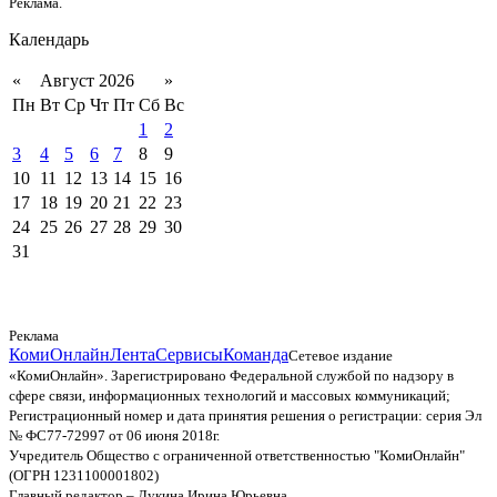
Реклама.
Календарь
«
Август 2026
»
Пн
Вт
Ср
Чт
Пт
Сб
Вс
1
2
3
4
5
6
7
8
9
10
11
12
13
14
15
16
17
18
19
20
21
22
23
24
25
26
27
28
29
30
31
Реклама
КомиОнлайн
Лента
Сервисы
Команда
Сетевое издание
«КомиОнлайн». Зарегистрировано Федеральной службой по надзору в
сфере связи, информационных технологий и массовых коммуникаций;
Регистрационный номер и дата принятия решения о регистрации: серия Эл
№ ФС77-72997 от 06 июня 2018г.
Учредитель Общество с ограниченной ответственностью "КомиОнлайн"
(ОГРН 1231100001802)
Главный редактор – Лукина Ирина Юрьевна.