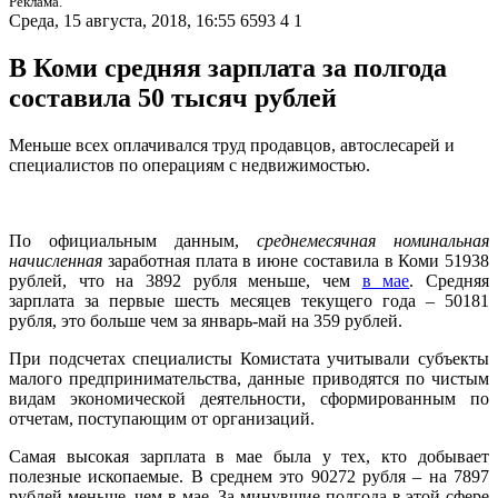
Реклама.
Среда, 15 августа, 2018, 16:55
6593
4
1
В Коми средняя зарплата за полгода
составила 50 тысяч рублей
Меньше всех оплачивался труд продавцов, автослесарей и
специалистов по операциям с недвижимостью.
По официальным данным,
среднемесячная номинальная
начисленная
заработная плата в июне составила в Коми 51938
рублей, что на 3892 рубля меньше, чем
в мае
. Средняя
зарплата за первые шесть месяцев текущего года – 50181
рубля, это больше чем за январь-май на 359 рублей.
При подсчетах специалисты Комистата учитывали субъекты
малого предпринимательства, данные приводятся по чистым
видам экономической деятельности, сформированным по
отчетам, поступающим от организаций.
Самая высокая зарплата в мае была у тех, кто добывает
полезные ископаемые. В среднем это 90272 рубля – на 7897
рублей меньше, чем в мае. За минувшие полгода в этой сфере