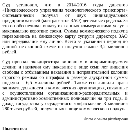
Суд установил, что в 2014-2016 годы директор
«Нижнеодесского управления технологического транспорта»
систематически получал от двух индивидуальных
предпринимателей (контрагентов ЗАО) денежные средства. За
это он обеспечивал оплату оказанных коммерсантами услуг в
максимально короткие сроки. Суммы коммерческого подкупа
переводились на банковскую карту супруги директора ЗАО
или передавались ему лично. Всего за указанный период по
данной незаконной схеме он получил свыше 3,2 миллиона
рублей.
Суд признал экс-директора виновным в инкриминируемом
деянии и назначил ему наказание в виде семи лет лишения
свободы с отбыванием наказания в исправительной колонии
строгого режима со штрафом в размере двукратной суммы
подкупа – 6,5 миллиона рублей. Также его лишили права
занимать должности в коммерческих организациях, связанные
с осуществлением организационно-распорядительных и
административно-хозяйственных полномочий на три года. В
доход государства у осужденного конфисковали 3 миллиона
280 тысяч рублей, полученных в виде коммерческого подкупа.
Фото с сайта pixabay.com
Поделиться