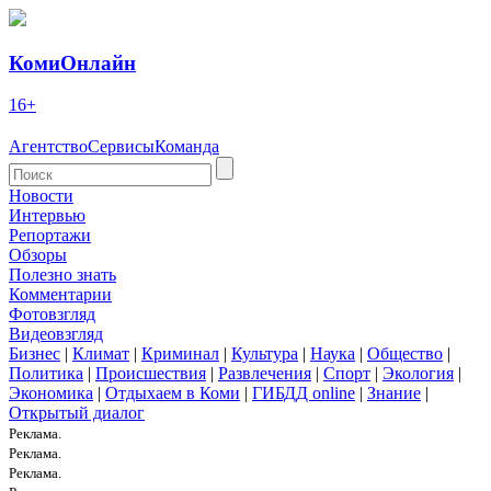
КомиОнлайн
16+
Агентство
Сервисы
Команда
Новости
Интервью
Репортажи
Обзоры
Полезно знать
Комментарии
Фотовзгляд
Видеовзгляд
Бизнес
|
Климат
|
Криминал
|
Культура
|
Наука
|
Общество
|
Политика
|
Происшествия
|
Развлечения
|
Спорт
|
Экология
|
Экономика
|
Отдыхаем в Коми
|
ГИБДД online
|
Знание
|
Открытый диалог
Реклама.
Реклама.
Реклама.