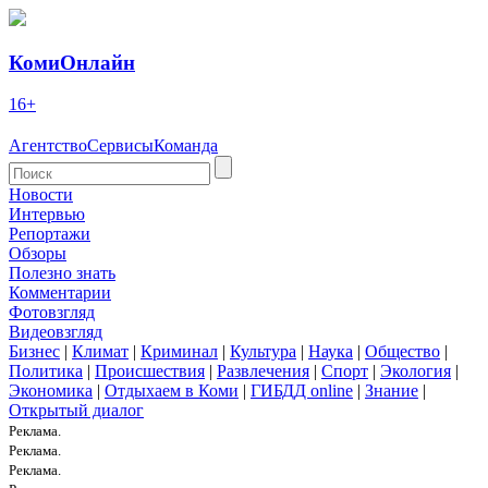
КомиОнлайн
16+
Агентство
Сервисы
Команда
Новости
Интервью
Репортажи
Обзоры
Полезно знать
Комментарии
Фотовзгляд
Видеовзгляд
Бизнес
|
Климат
|
Криминал
|
Культура
|
Наука
|
Общество
|
Политика
|
Происшествия
|
Развлечения
|
Спорт
|
Экология
|
Экономика
|
Отдыхаем в Коми
|
ГИБДД online
|
Знание
|
Открытый диалог
Реклама.
Реклама.
Реклама.