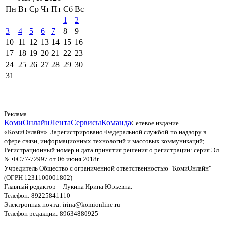
Пн
Вт
Ср
Чт
Пт
Сб
Вс
1
2
3
4
5
6
7
8
9
10
11
12
13
14
15
16
17
18
19
20
21
22
23
24
25
26
27
28
29
30
31
Реклама
КомиОнлайн
Лента
Сервисы
Команда
Сетевое издание
«КомиОнлайн». Зарегистрировано Федеральной службой по надзору в
сфере связи, информационных технологий и массовых коммуникаций;
Регистрационный номер и дата принятия решения о регистрации: серия Эл
№ ФС77-72997 от 06 июня 2018г.
Учредитель Общество с ограниченной ответственностью "КомиОнлайн"
(ОГРН 1231100001802)
Главный редактор – Лукина Ирина Юрьевна.
Телефон: 89225841110
Электронная почта: irina@komionline.ru
Телефон редакции: 89634880925