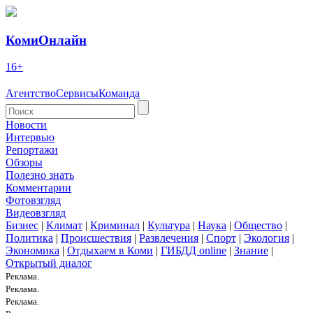
КомиОнлайн
16+
Агентство
Сервисы
Команда
Новости
Интервью
Репортажи
Обзоры
Полезно знать
Комментарии
Фотовзгляд
Видеовзгляд
Бизнес
|
Климат
|
Криминал
|
Культура
|
Наука
|
Общество
|
Политика
|
Происшествия
|
Развлечения
|
Спорт
|
Экология
|
Экономика
|
Отдыхаем в Коми
|
ГИБДД online
|
Знание
|
Открытый диалог
Реклама.
Реклама.
Реклама.