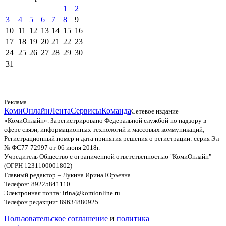
1
2
3
4
5
6
7
8
9
10
11
12
13
14
15
16
17
18
19
20
21
22
23
24
25
26
27
28
29
30
31
Реклама
КомиОнлайн
Лента
Сервисы
Команда
Сетевое издание
«КомиОнлайн». Зарегистрировано Федеральной службой по надзору в
сфере связи, информационных технологий и массовых коммуникаций;
Регистрационный номер и дата принятия решения о регистрации: серия Эл
№ ФС77-72997 от 06 июня 2018г.
Учредитель Общество с ограниченной ответственностью "КомиОнлайн"
(ОГРН 1231100001802)
Главный редактор – Лукина Ирина Юрьевна.
Телефон: 89225841110
Электронная почта: irina@komionline.ru
Телефон редакции: 89634880925
Пользовательское соглашение
и
политика