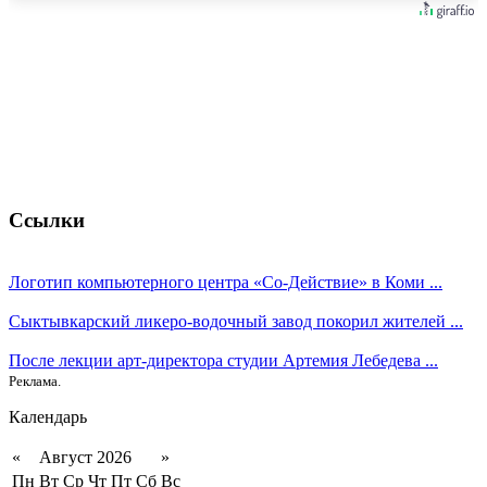
Ссылки
Логотип компьютерного центра «Со-Действие» в Коми ...
Сыктывкарский ликеро-водочный завод покорил жителей ...
После лекции арт-директора студии Артемия Лебедева ...
Реклама.
Календарь
«
Август 2026
»
Пн
Вт
Ср
Чт
Пт
Сб
Вс