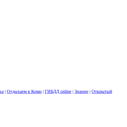
ка
|
Отдыхаем в Коми
|
ГИБДД online
|
Знание
|
Открытый