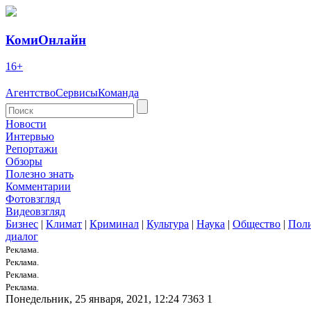
КомиОнлайн
16+
Агентство
Сервисы
Команда
Новости
Интервью
Репортажи
Обзоры
Полезно знать
Комментарии
Фотовзгляд
Видеовзгляд
Бизнес
|
Климат
|
Криминал
|
Культура
|
Наука
|
Общество
|
Пол
диалог
Реклама.
Реклама.
Реклама.
Реклама.
Понедельник, 25 января, 2021, 12:24
7363
1