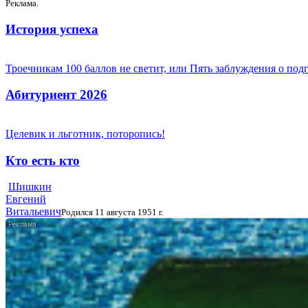
Реклама.
История успеха
Троечникам 100 баллов не светит, или Пять заблуждения о под
Абитуриент 2026
Целевик и льготник, поторопись!
Кто есть кто
Шишкин
Евгений
Витальевич
Родился 11 августа 1951 г.