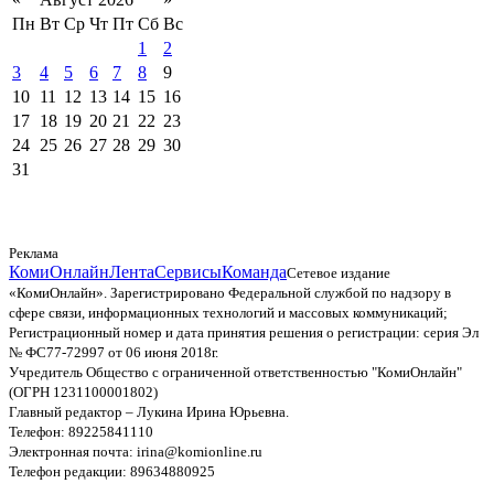
Пн
Вт
Ср
Чт
Пт
Сб
Вс
1
2
3
4
5
6
7
8
9
10
11
12
13
14
15
16
17
18
19
20
21
22
23
24
25
26
27
28
29
30
31
Реклама
КомиОнлайн
Лента
Сервисы
Команда
Сетевое издание
«КомиОнлайн». Зарегистрировано Федеральной службой по надзору в
сфере связи, информационных технологий и массовых коммуникаций;
Регистрационный номер и дата принятия решения о регистрации: серия Эл
№ ФС77-72997 от 06 июня 2018г.
Учредитель Общество с ограниченной ответственностью "КомиОнлайн"
(ОГРН 1231100001802)
Главный редактор – Лукина Ирина Юрьевна.
Телефон: 89225841110
Электронная почта: irina@komionline.ru
Телефон редакции: 89634880925