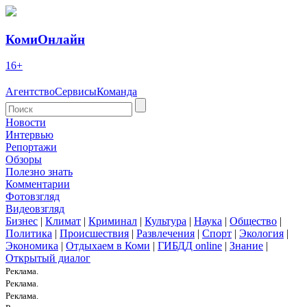
КомиОнлайн
16+
Агентство
Сервисы
Команда
Новости
Интервью
Репортажи
Обзоры
Полезно знать
Комментарии
Фотовзгляд
Видеовзгляд
Бизнес
|
Климат
|
Криминал
|
Культура
|
Наука
|
Общество
|
Политика
|
Происшествия
|
Развлечения
|
Спорт
|
Экология
|
Экономика
|
Отдыхаем в Коми
|
ГИБДД online
|
Знание
|
Открытый диалог
Реклама.
Реклама.
Реклама.