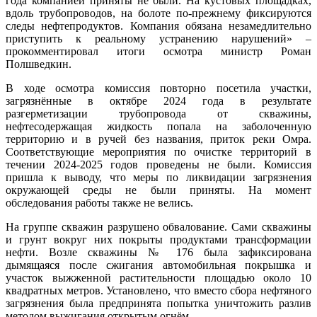
года компанией приняты не были. На кустовых площадках,
вдоль трубопроводов, на болоте по-прежнему фиксируются
следы нефтепродуктов. Компания обязана незамедлительно
приступить к реальному устранению нарушений» –
прокомментировал итоги осмотра министр Роман
Полшведкин.
В ходе осмотра комиссия повторно посетила участки,
загрязнённые в октябре 2024 года в результате
разгерметизации трубопровода от скважины,
нефтесодержащая жидкость попала на заболоченную
территорию и в ручей без названия, приток реки Омра.
Соответствующие мероприятия по очистке территорий в
течении 2024-2025 годов проведены не были. Комиссия
пришла к выводу, что меры по ликвидации загрязнения
окружающей среды не были приняты. На момент
обследования работы также не велись.
На группе скважин разрушено обвалование. Сами скважины
и грунт вокруг них покрыты продуктами трансформации
нефти. Возле скважины № 176 была зафиксирована
дымящаяся после сжигания автомобильная покрышка и
участок выжженной растительности площадью около 10
квадратных метров. Установлено, что вместо сбора нефтяного
загрязнения была предпринята попытка уничтожить разлив
методом выжигания открытым огнём.