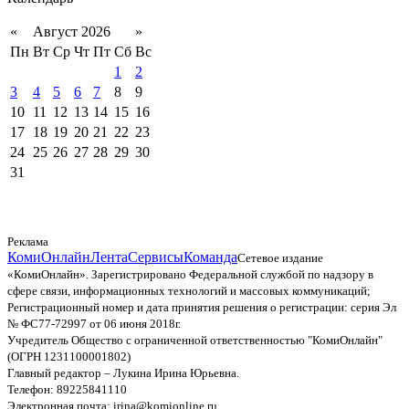
«
Август 2026
»
Пн
Вт
Ср
Чт
Пт
Сб
Вс
1
2
3
4
5
6
7
8
9
10
11
12
13
14
15
16
17
18
19
20
21
22
23
24
25
26
27
28
29
30
31
Реклама
КомиОнлайн
Лента
Сервисы
Команда
Сетевое издание
«КомиОнлайн». Зарегистрировано Федеральной службой по надзору в
сфере связи, информационных технологий и массовых коммуникаций;
Регистрационный номер и дата принятия решения о регистрации: серия Эл
№ ФС77-72997 от 06 июня 2018г.
Учредитель Общество с ограниченной ответственностью "КомиОнлайн"
(ОГРН 1231100001802)
Главный редактор – Лукина Ирина Юрьевна.
Телефон: 89225841110
Электронная почта: irina@komionline.ru