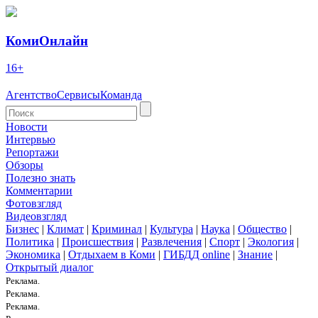
КомиОнлайн
16+
Агентство
Сервисы
Команда
Новости
Интервью
Репортажи
Обзоры
Полезно знать
Комментарии
Фотовзгляд
Видеовзгляд
Бизнес
|
Климат
|
Криминал
|
Культура
|
Наука
|
Общество
|
Политика
|
Происшествия
|
Развлечения
|
Спорт
|
Экология
|
Экономика
|
Отдыхаем в Коми
|
ГИБДД online
|
Знание
|
Открытый диалог
Реклама.
Реклама.
Реклама.