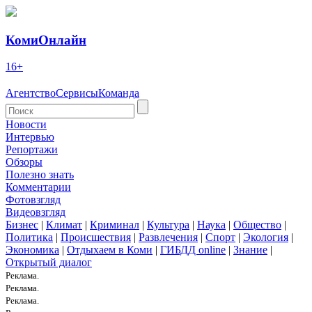
КомиОнлайн
16+
Агентство
Сервисы
Команда
Новости
Интервью
Репортажи
Обзоры
Полезно знать
Комментарии
Фотовзгляд
Видеовзгляд
Бизнес
|
Климат
|
Криминал
|
Культура
|
Наука
|
Общество
|
Политика
|
Происшествия
|
Развлечения
|
Спорт
|
Экология
|
Экономика
|
Отдыхаем в Коми
|
ГИБДД online
|
Знание
|
Открытый диалог
Реклама.
Реклама.
Реклама.