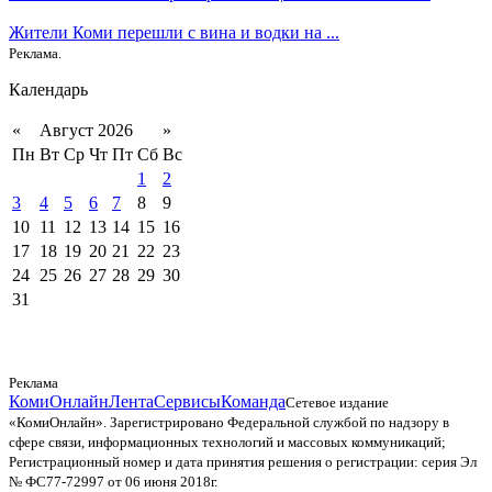
Жители Коми перешли с вина и водки на ...
Реклама.
Календарь
«
Август 2026
»
Пн
Вт
Ср
Чт
Пт
Сб
Вс
1
2
3
4
5
6
7
8
9
10
11
12
13
14
15
16
17
18
19
20
21
22
23
24
25
26
27
28
29
30
31
Реклама
КомиОнлайн
Лента
Сервисы
Команда
Сетевое издание
«КомиОнлайн». Зарегистрировано Федеральной службой по надзору в
сфере связи, информационных технологий и массовых коммуникаций;
Регистрационный номер и дата принятия решения о регистрации: серия Эл
№ ФС77-72997 от 06 июня 2018г.