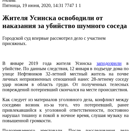
Реклама.
Пятница, 19 июня, 2020, 14:31
7747
1
1
Жителя Усинска освободили от
наказания за убийство шумного соседа
Городской суд впервые рассмотрел дело с участием
присяжных.
В январе 2019 года жителя Усинска
заподозрили
в
убийстве. По данным следствия, 12 января в подъезде дома по
улице Нефтяников 32-летний местный житель на почве
личных неприязненных отношений нанес 28-летнему соседу
удар ножом в область груди. От полученных телесных
повреждений потерпевший скончался на месте происшествия.
Как следует из материалов уголовного дела, конфликт между
соседями возник из-за того, что потерпевший, ранее
привлекавшийся к уголовной ответственности, постоянно
нарушал тишину и покой в ночное время, слушая музыку на
повышенной громкости.
Подозреваемого арестовали. После расследования дела