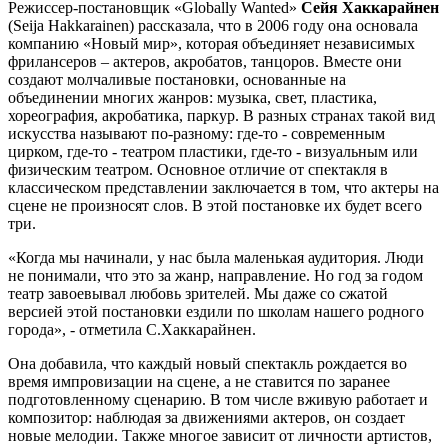
Режиссер-постановщик «Globally Wanted»
Сейя Хаккарайнен
(Seija Hakkarainen) рассказала, что в 2006 году она основала
компанию «Новый мир», которая объединяет независимых
фрилансеров – актеров, акробатов, танцоров. Вместе они
создают молчаливые постановки, основанные на
объединении многих жанров: музыка, свет, пластика,
хореография, акробатика, паркур. В разных странах такой вид
искусства называют по-разному: где-то - современным
цирком, где-то - театром пластики, где-то - визуальным или
физическим театром. Основное отличие от спектакля в
классическом представлении заключается в том, что актеры на
сцене не произносят слов. В этой постановке их будет всего
три.
«Когда мы начинали, у нас была маленькая аудитория. Люди
не понимали, что это за жанр, направление. Но год за годом
театр завоевывал любовь зрителей. Мы даже со сжатой
версией этой постановки ездили по школам нашего родного
города», - отметила С.Хаккарайнен.
Она добавила, что каждый новый спектакль рождается во
время импровизации на сцене, а не ставится по заранее
подготовленному сценарию. В том числе вживую работает и
композитор: наблюдая за движениями актеров, он создает
новые мелодии. Также многое зависит от личности артистов,