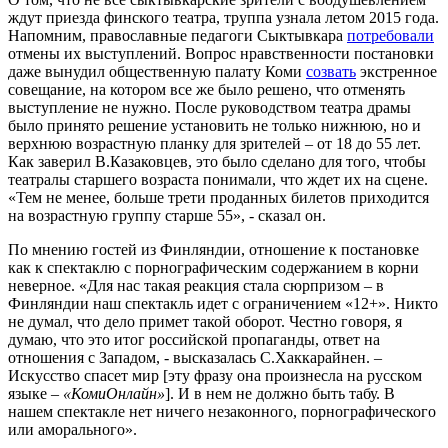
ждут приезда финского театра, труппа узнала летом 2015 года.
Напомним, православные педагоги Сыктывкара
потребовали
отмены их выступлений. Вопрос нравственности постановки
даже вынудил общественную палату Коми
созвать
экстренное
совещание, на котором все же было решено, что отменять
выступление не нужно. После руководством театра драмы
было принято решение установить не только нижнюю, но и
верхнюю возрастную планку для зрителей – от 18 до 55 лет.
Как заверил В.Казаковцев, это было сделано для того, чтобы
театралы старшего возраста понимали, что ждет их на сцене.
«Тем не менее, больше трети проданных билетов приходится
на возрастную группу старше 55», - сказал он.
По мнению гостей из Финляндии, отношение к постановке
как к спектаклю с порнографическим содержанием в корни
неверное. «Для нас такая реакция стала сюрпризом – в
Финляндии наш спектакль идет с ограничением «12+». Никто
не думал, что дело примет такой оборот. Честно говоря, я
думаю, что это итог российской пропаганды, ответ на
отношения с Западом, - высказалась С.Хаккарайнен. –
Искусство спасет мир [эту фразу она произнесла на русском
языке –
«КомиОнлайн»
]. И в нем не должно быть табу. В
нашем спектакле нет ничего незаконного, порнографического
или аморального».