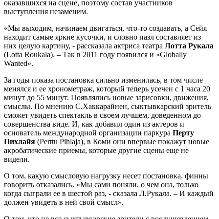
оказавшихся на сцене, поэтому состав участников
выступления незаменим.
«Мы выходим, начинаем двигаться, что-то создавать, а Сейя
находит самые яркие кусочки, и словно пазл составляет из
них целую картину, - рассказала актриса театра
Лотта Рукала
(Lotta Roukala). – Так в 2011 году появился и «Globally
Wanted».
За годы показа постановка сильно изменилась, в том числе
менялся и ее хронометраж, который теперь усечен с 1 часа 20
минут до 55 минут. Появлялись новые зарисовки, движения,
смыслы. По мнению С.Хаккарайнен, сыктывкарский зритель
сможет увидеть спектакль в своем лучшем, доведенном до
совершенства виде. И, как добавил один из актеров и
основатель международной организации паркура
Перту
Пихлайя
(Perttu Pihlaja), в Коми они впервые покажут новые
акробатические приемы, которые другие сцены еще не
видели.
О том, какую смысловую нагрузку несет постановка, финны
говорить отказались. «Мы сами поняли, о чем она, только
когда сыграли ее в шестой раз, - сказала Л.Рукала. – И каждый
должен увидеть в ней свой смысл».
О том, что не все сыктывкарские зрители с воодушевлением