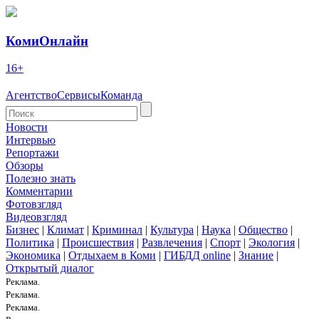
КомиОнлайн
16+
Агентство
Сервисы
Команда
Новости
Интервью
Репортажи
Обзоры
Полезно знать
Комментарии
Фотовзгляд
Видеовзгляд
Бизнес
|
Климат
|
Криминал
|
Культура
|
Наука
|
Общество
|
Политика
|
Происшествия
|
Развлечения
|
Спорт
|
Экология
|
Экономика
|
Отдыхаем в Коми
|
ГИБДД online
|
Знание
|
Открытый диалог
Реклама.
Реклама.
Реклама.