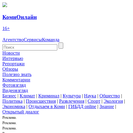
КомиОнлайн
16+
Агентство
Сервисы
Команда
Новости
Интервью
Репортажи
Обзоры
Полезно знать
Комментарии
Фотовзгляд
Видеовзгляд
Бизнес
|
Климат
|
Криминал
|
Культура
|
Наука
|
Общество
|
Политика
|
Происшествия
|
Развлечения
|
Спорт
|
Экология
|
Экономика
|
Отдыхаем в Коми
|
ГИБДД online
|
Знание
|
Открытый диалог
Реклама.
Реклама.
Реклама.