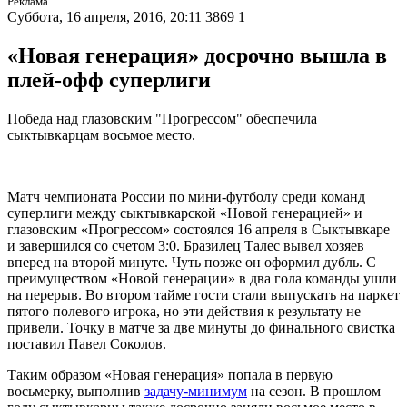
Реклама.
Суббота, 16 апреля, 2016, 20:11
3869
1
«Новая генерация» досрочно вышла в
плей-офф суперлиги
Победа над глазовским "Прогрессом" обеспечила
сыктывкарцам восьмое место.
Матч чемпионата России по мини-футболу среди команд
суперлиги между сыктывкарской «Новой генерацией» и
глазовским «Прогрессом» состоялся 16 апреля в Сыктывкаре
и завершился со счетом 3:0. Бразилец Талес вывел хозяев
вперед на второй минуте. Чуть позже он оформил дубль. С
преимуществом «Новой генерации» в два гола команды ушли
на перерыв. Во втором тайме гости стали выпускать на паркет
пятого полевого игрока, но эти действия к результату не
привели. Точку в матче за две минуты до финального свистка
поставил Павел Соколов.
Таким образом «Новая генерация» попала в первую
восьмерку, выполнив
задачу-минимум
на сезон. В прошлом