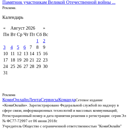
Памятник участникам Великой Отечественной войны ...
Реклама.
Календарь
«
Август 2026
»
Пн
Вт
Ср
Чт
Пт
Сб
Вс
1
2
3
4
5
6
7
8
9
10
11
12
13
14
15
16
17
18
19
20
21
22
23
24
25
26
27
28
29
30
31
Реклама
КомиОнлайн
Лента
Сервисы
Команда
Сетевое издание
«КомиОнлайн». Зарегистрировано Федеральной службой по надзору в
сфере связи, информационных технологий и массовых коммуникаций;
Регистрационный номер и дата принятия решения о регистрации: серия Эл
№ ФС77-72997 от 06 июня 2018г.
Учредитель Общество с ограниченной ответственностью "КомиОнлайн"