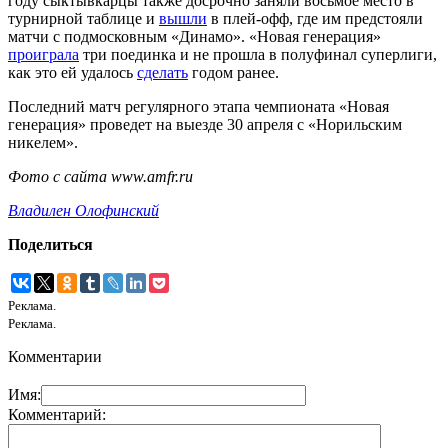
году сыктывкарцы также досрочно заняли восьмое место в
турнирной таблице и
вышли
в плей-офф, где им предстояли
матчи с подмосковным «Динамо». «Новая генерация»
проиграла
три поединка и не прошла в полуфинал суперлиги,
как это ей удалось
сделать
годом ранее.
Последний матч регулярного этапа чемпионата «Новая
генерация» проведет на выезде 30 апреля с «Норильским
никелем».
Фото с сайта www.amfr.ru
Владилен Олофинский
Поделиться
Реклама.
Реклама.
Комментарии
Имя:
Комментарий: