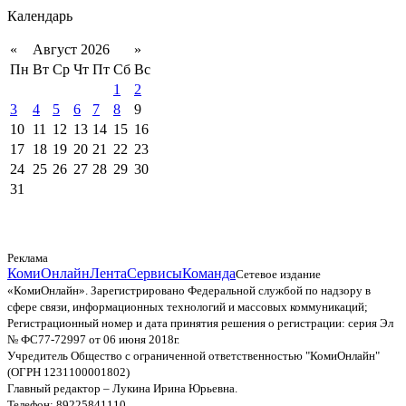
Календарь
«
Август 2026
»
Пн
Вт
Ср
Чт
Пт
Сб
Вс
1
2
3
4
5
6
7
8
9
10
11
12
13
14
15
16
17
18
19
20
21
22
23
24
25
26
27
28
29
30
31
Реклама
КомиОнлайн
Лента
Сервисы
Команда
Сетевое издание
«КомиОнлайн». Зарегистрировано Федеральной службой по надзору в
сфере связи, информационных технологий и массовых коммуникаций;
Регистрационный номер и дата принятия решения о регистрации: серия Эл
№ ФС77-72997 от 06 июня 2018г.
Учредитель Общество с ограниченной ответственностью "КомиОнлайн"
(ОГРН 1231100001802)
Главный редактор – Лукина Ирина Юрьевна.
Телефон: 89225841110