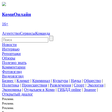
КомиОнлайн
16+
Агентство
Сервисы
Команда
Новости
Интервью
Репортажи
Обзоры
Полезно знать
Комментарии
Фотовзгляд
Видеовзгляд
Бизнес
|
Климат
|
Криминал
|
Культура
|
Наука
|
Общество
|
Политика
|
Происшествия
|
Развлечения
|
Спорт
|
Экология
|
Экономика
|
Отдыхаем в Коми
|
ГИБДД online
|
Знание
|
Открытый диалог
Реклама.
Реклама.
Реклама.