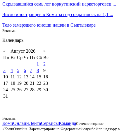
Скрывавшийся семь лет воркутинский наркоторговец ...
Число иностранцев в Коми за год сократилось на 1,1 ...
Тело замерзшего юноши нашли в Сыктывкаре
Реклама.
Календарь
«
Август 2026
»
Пн
Вт
Ср
Чт
Пт
Сб
Вс
1
2
3
4
5
6
7
8
9
10
11
12
13
14
15
16
17
18
19
20
21
22
23
24
25
26
27
28
29
30
31
Реклама
КомиОнлайн
Лента
Сервисы
Команда
Сетевое издание
«КомиОнлайн». Зарегистрировано Федеральной службой по надзору в