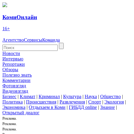
КомиОнлайн
16+
Агентство
Сервисы
Команда
Новости
Интервью
Репортажи
Обзоры
Полезно знать
Комментарии
Фотовзгляд
Видеовзгляд
Бизнес
|
Климат
|
Криминал
|
Культура
|
Наука
|
Общество
|
Политика
|
Происшествия
|
Развлечения
|
Спорт
|
Экология
|
Экономика
|
Отдыхаем в Коми
|
ГИБДД online
|
Знание
|
Открытый диалог
Реклама.
Реклама.
Реклама.