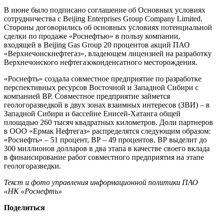
В июне было подписано соглашение об Основных условиях
сотрудничества с Beijing Enterprises Group Company Limited.
Стороны договорились об основных условиях потенциальной
сделки по продаже «Роснефтью» в пользу компании,
входящей в Beijing Gas Group 20 процентов акций ПАО
«Верхнечонскнефтегаз», владеющем лицензией на разработку
Верхнечонского нефтегазоконденсатного месторождения.
«Роснефть» создала совместное предприятие по разработке
перспективных ресурсов Восточной и Западной Сибири с
компанией ВР. Совместное предприятие займется
геологоразведкой в двух зонах взаимных интересов (ЗВИ) – в
Западной Сибири и бассейне Енисей-Хатанга общей
площадью 260 тысяч квадратных километров. Доли партнеров
в ООО «Ермак Нефтегаз» распределятся следующим образом:
«Роснефть» – 51 процент, ВР – 49 процентов. ВР выделит до
300 миллионов долларов в два этапа в качестве своего вклада
в финансирование работ совместного предприятия на этапе
геологоразведки.
Текст и фото управления информационной политики ПАО
«НК «Роснефть»
Поделиться