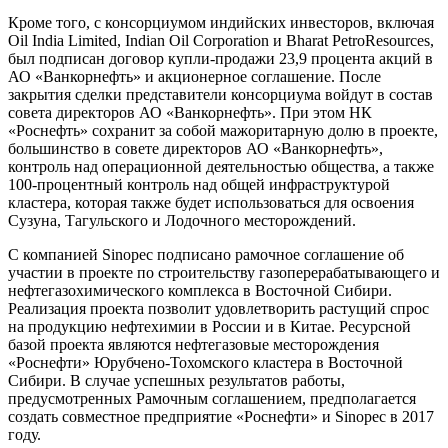
Кроме того, с консорциумом индийских инвесторов, включая
Oil India Limited, Indian Oil Corporation и Bharat PetroResources,
был подписан договор купли-продажи 23,9 процента акций в
АО «Ванкорнефть» и акционерное соглашение. После
закрытия сделки представители консорциума войдут в состав
совета директоров АО «Ванкорнефть». При этом НК
«Роснефть» сохранит за собой мажоритарную долю в проекте,
большинство в совете директоров АО «Ванкорнефть»,
контроль над операционной деятельностью общества, а также
100-процентный контроль над общей инфраструктурой
кластера, которая также будет использоваться для освоения
Сузуна, Тагульского и Лодочного месторождений.
С компанией Sinopec подписано рамочное соглашение об
участии в проекте по строительству газоперерабатывающего и
нефтегазохимического комплекса в Восточной Сибири.
Реализация проекта позволит удовлетворить растущий спрос
на продукцию нефтехимии в России и в Китае. Ресурсной
базой проекта являются нефтегазовые месторождения
«Роснефти» Юрубчено-Тохомского кластера в Восточной
Сибири. В случае успешных результатов работы,
предусмотренных Рамочным соглашением, предполагается
создать совместное предприятие «Роснефти» и Sinopec в 2017
году.