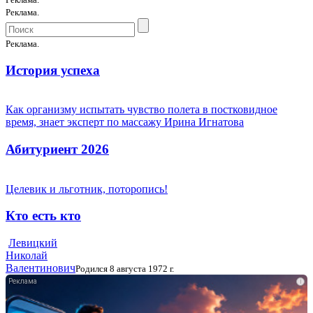
Реклама.
Реклама.
История успеха
Как организму испытать чувство полета в постковидное
время, знает эксперт по массажу Ирина Игнатова
Абитуриент 2026
Целевик и льготник, поторопись!
Кто есть кто
Левицкий
Николай
Валентинович
Родился 8 августа 1972 г.
i