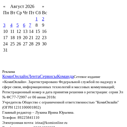
«
Август 2026
»
Пн
Вт
Ср
Чт
Пт
Сб
Вс
1
2
3
4
5
6
7
8
9
10
11
12
13
14
15
16
17
18
19
20
21
22
23
24
25
26
27
28
29
30
31
Реклама
КомиОнлайн
Лента
Сервисы
Команда
Сетевое издание
«КомиОнлайн». Зарегистрировано Федеральной службой по надзору в
сфере связи, информационных технологий и массовых коммуникаций;
Регистрационный номер и дата принятия решения о регистрации: серия Эл
№ ФС77-72997 от 06 июня 2018г.
Учредитель Общество с ограниченной ответственностью "КомиОнлайн"
(ОГРН 1231100001802)
Главный редактор – Лукина Ирина Юрьевна.
Телефон: 89225841110
Электронная почта: irina@komionline.ru