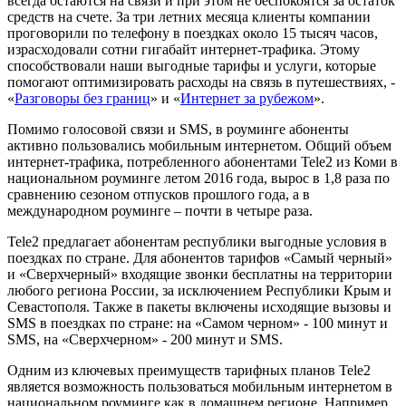
всегда остаются на связи и при этом не беспокоятся за остаток
средств на счете. За три летних месяца клиенты компании
проговорили по телефону в поездках около 15 тысяч часов,
израсходовали сотни гигабайт интернет-трафика. Этому
способствовали наши выгодные тарифы и услуги, которые
помогают оптимизировать расходы на связь в путешествиях, -
«
Разговоры без границ
» и «
Интернет за рубежом
».
Помимо голосовой связи и SMS, в роуминге абоненты
активно пользовались мобильным интернетом. Общий объем
интернет-трафика, потребленного абонентами Tele2 из Коми в
национальном роуминге летом 2016 года, вырос в 1,8 раза по
сравнению сезоном отпусков прошлого года, а в
международном роуминге – почти в четыре раза.
Tele2 предлагает абонентам республики выгодные условия в
поездках по стране. Для абонентов тарифов «Самый черный»
и «Сверхчерный» входящие звонки бесплатны на территории
любого региона России, за исключением Республики Крым и
Севастополя. Также в пакеты включены исходящие вызовы и
SMS в поездках по стране: на «Самом черном» - 100 минут и
SMS, на «Сверхчерном» - 200 минут и SMS.
Одним из ключевых преимуществ тарифных планов Tele2
является возможность пользоваться мобильным интернетом в
национальном роуминге как в домашнем регионе. Например,