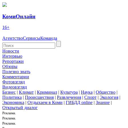
КомиОнлайн
16+
Агентство
Сервисы
Команда
Новости
Интервью
Репортажи
Обзоры
Полезно знать
Комментарии
Фотовзгляд
Видеовзгляд
Бизнес
|
Климат
|
Криминал
|
Культура
|
Наука
|
Общество
|
Политика
|
Происшествия
|
Развлечения
|
Спорт
|
Экология
|
Экономика
|
Отдыхаем в Коми
|
ГИБДД online
|
Знание
|
Открытый диалог
Реклама.
Реклама.
Реклама.