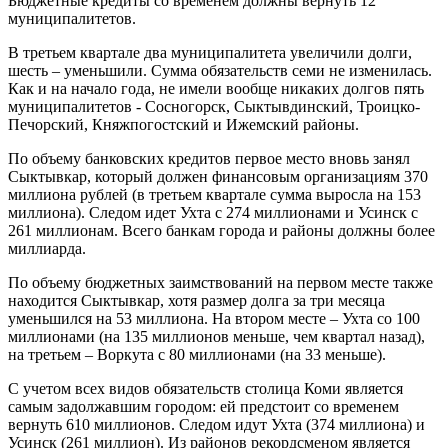
Бюджетные кредиты со временем должны вернуть 12
муниципалитетов.
В третьем квартале два муниципалитета увеличили долги,
шесть – уменьшили. Сумма обязательств семи не изменилась.
Как и на начало года, не имели вообще никаких долгов пять
муниципалитетов - Сосногорск, Сыктывдинский, Троицко-
Печорский, Княжпогостский и Ижемский районы.
По объему банковских кредитов первое место вновь занял
Сыктывкар, который должен финансовым организациям 370
миллиона рублей (в третьем квартале сумма выросла на 153
миллиона). Следом идет Ухта с 274 миллионами и Усинск с
261 миллионам. Всего банкам города и районы должны более
миллиарда.
По объему бюджетных заимствований на первом месте также
находится Сыктывкар, хотя размер долга за три месяца
уменьшился на 53 миллиона. На втором месте – Ухта со 100
миллионами (на 135 миллионов меньше, чем квартал назад),
на третьем – Воркута с 80 миллионами (на 33 меньше).
С учетом всех видов обязательств столица Коми является
самым задолжавшим городом: ей предстоит со временем
вернуть 610 миллионов. Следом идут Ухта (374 миллиона) и
Усинск (261 миллион). Из районов рекордсменом является