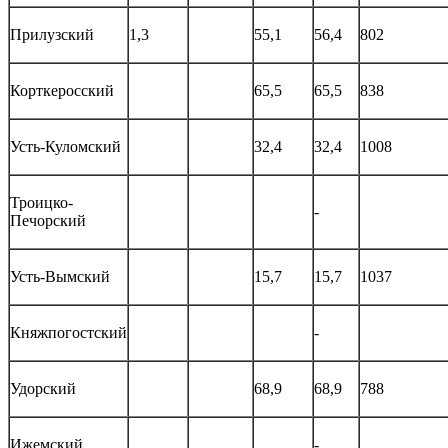
Прилузский
1,3
55,1
56,4
802
Корткеросский
65,5
65,5
838
Усть-Куломский
32,4
32,4
1008
Троицко-
-
Печорский
Усть-Вымский
15,7
15,7
1037
Княжпогостский
-
Удорский
68,9
68,9
788
Ижемский
-