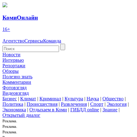
КомиОнлайн
16+
Агентство
Сервисы
Команда
Новости
Интервью
Репортажи
Обзоры
Полезно знать
Комментарии
Фотовзгляд
Видеовзгляд
Бизнес
|
Климат
|
Криминал
|
Культура
|
Наука
|
Общество
|
Политика
|
Происшествия
|
Развлечения
|
Спорт
|
Экология
|
Экономика
|
Отдыхаем в Коми
|
ГИБДД online
|
Знание
|
Открытый диалог
Реклама.
Реклама.
Реклама.