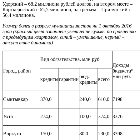
Удорский – 68,2 миллиона рублей долгов, на втором месте –
Корткеросский с 65,5 миллиона, на третьем – Прилузский с
56,4 миллиона.
Размер долга в разрезе муниципалитетов на 1 октября 2016
года (красный цвет означает увеличение суммы по сравнению
с предыдущим кварталом, синий – уменьшение, черный –
отсутствие динамики)
Вид обязательства, млн руб.
Доходы
Город, район
бюджета*,
бюд.
млн руб.
кредиты
гарантии
всего
кредиты
Сыктывкар
370,0
240,0
610,0
7198
Ухта
274,0
100,0
374,0
3376
Воркута
150,0
80,0
230,0
3398