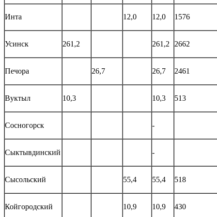
Инта
12,0
12,0
1576
Усинск
261,2
261,2
2662
Печора
26,7
26,7
2461
Вуктыл
10,3
10,3
513
Сосногорск
-
Сыктывдинский
-
Сысольский
55,4
55,4
518
Койгородский
10,9
10,9
430