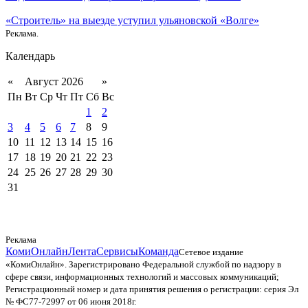
«Строитель» на выезде уступил ульяновской «Волге»
Реклама.
Календарь
«
Август 2026
»
Пн
Вт
Ср
Чт
Пт
Сб
Вс
1
2
3
4
5
6
7
8
9
10
11
12
13
14
15
16
17
18
19
20
21
22
23
24
25
26
27
28
29
30
31
Реклама
КомиОнлайн
Лента
Сервисы
Команда
Сетевое издание
«КомиОнлайн». Зарегистрировано Федеральной службой по надзору в
сфере связи, информационных технологий и массовых коммуникаций;
Регистрационный номер и дата принятия решения о регистрации: серия Эл
№ ФС77-72997 от 06 июня 2018г.