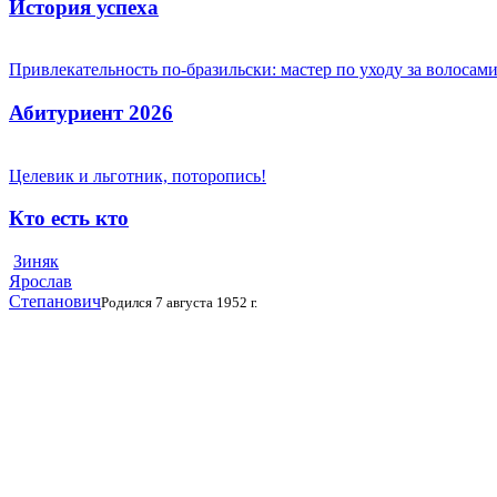
История успеха
Привлекательность по-бразильски: мастер по уходу за волоса
Абитуриент 2026
Целевик и льготник, поторопись!
Кто есть кто
Зиняк
Ярослав
Степанович
Родился 7 августа 1952 г.