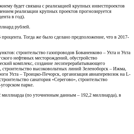
жнему будет связана с реализацией крупных инвестпроектов
ершением реализации крупных проектов прогнозируется
ента в год).
ллиард рублей.
 процента. Тогда же было сделано предположение, что в 2017-
ктов: строительство газопроводов Бованенково – Ухта и Ухта
егского нефтяных месторождений, обустройство
еский комплекс, создание лесоперерабатывающего
), строительство высоковольтных линий Зеленоборск – Ижма,
оги Ухта – Троицко-Печорск, организация авиаперевозок на L-
троительство санатория «Серегово», строительство
-угорском парке.
2 миллиарда (по уточненным данным – 192,2 миллиарда), в