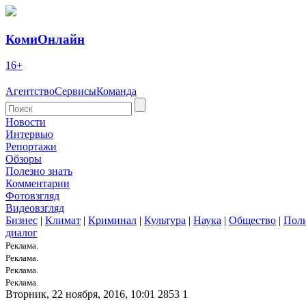
КомиОнлайн
16+
Агентство
Сервисы
Команда
Новости
Интервью
Репортажи
Обзоры
Полезно знать
Комментарии
Фотовзгляд
Видеовзгляд
Бизнес
|
Климат
|
Криминал
|
Культура
|
Наука
|
Общество
|
Пол
диалог
Реклама.
Реклама.
Реклама.
Реклама.
Вторник, 22 ноября, 2016, 10:01
2853
1