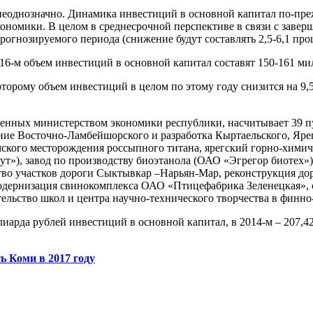
 неоднозначно. Динамика инвестиций в основной капитал по-пре
экономики. В целом в среднесрочной перспективе в связи с зав
гнозируемого периода (снижение будут составлять 2,5-6,1 проц
016-м объем инвестиций в основной капитал составят 150-161 ми
торому объем инвестиций в целом по этому году снизится на 9,5
нных министерством экономики республики, насчитывает 39 пун
ение Восточно-Ламбейшорского и разработка Кыртаельского, Яр
кого месторождения россыпного титана, ярегский горно-химич
т»), завод по производству биоэтанола (ОАО «Эгрегор биотех»
тво участков дороги Сыктывкар –Нарьян-Мар, реконструкция дор
одернизация свинокомплекса ОАО «Птицефабрика Зеленецкая», с
ельство школ и центра научно-технического творчества в финно
иарда рублей инвестиций в основной капитал, в 2014-м – 207,4
 Коми в 2017 году