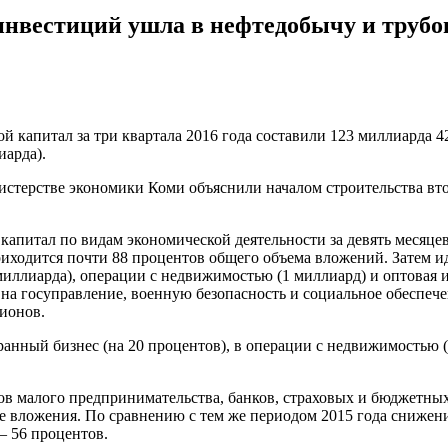
инвестиций ушла в нефтедобычу и труб
капитал за три квартала 2016 года составили 123 миллиарда 429
иарда).
нистерстве экономики Коми объяснили началом строительства вт
апитал по видам экономической деятельности за девять месяцев
риходится почти 88 процентов общего объема вложений. Затем и
 миллиарда), операции с недвижимостью (1 миллиард) и оптовая 
 на госуправление, военную безопасность и социальное обеспече
лионов.
нный бизнес (на 20 процентов), в операции с недвижимостью (на
 малого предпринимательства, банков, страховых и бюджетных о
е вложения. По сравнению с тем же периодом 2015 года снижен
 56 процентов.