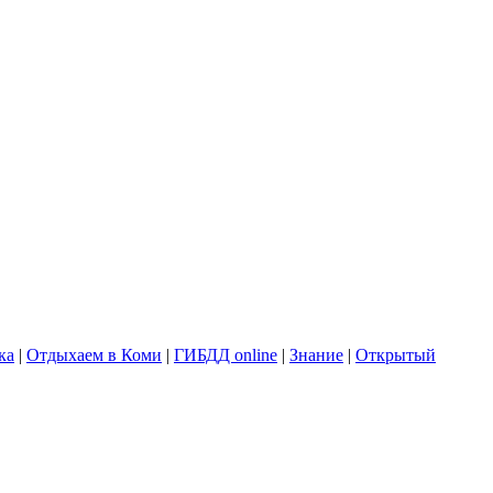
ка
|
Отдыхаем в Коми
|
ГИБДД online
|
Знание
|
Открытый