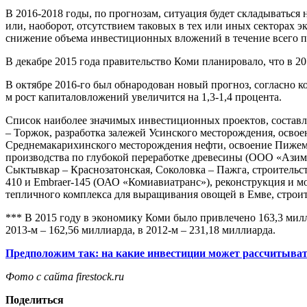
В 2016-2018 годы, по прогнозам, ситуация будет складываться
или, наоборот, отсутствием таковых в тех или иных секторах 
снижение объема инвестиционных вложений в течение всего про
В декабре 2015 года правительство Коми планировало, что в 2
В октябре 2016-го был обнародован новый прогноз, согласно ко
м рост капиталовложений увеличится на 1,3-1,4 процента.
Список наиболее значимых инвестиционных проектов, составле
– Торжок, разработка залежей Усинского месторождения, осво
Среднемакарихинского месторождения нефти, освоение Пижемс
производства по глубокой переработке древесины (ООО «Азиму
Сыктывкар – Краснозатонская, Соколовка – Пажга, строительс
410 и Embraer-145 (ОАО «Комиавиатранс»), реконструкция и м
тепличного комплекса для выращивания овощей в Емве, строит
*** В 2015 году в экономику Коми было привлечено 163,3 милл
2013-м – 162,56 миллиарда, в 2012-м – 231,18 миллиарда.
Предположим так: на какие инвестиции может рассчитывать
Фото с сайта
firestock.ru
Поделиться