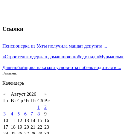
Ссылки
Пенсионерка из Ухты получила мандат депутата ...
«Строитель» одержал домашнюю победу над «Мурманом»
Дальнобойщика наказали условно за гибель водителя в ...
Реклама.
Календарь
«
Август 2026
»
Пн
Вт
Ср
Чт
Пт
Сб
Вс
1
2
3
4
5
6
7
8
9
10
11
12
13
14
15
16
17
18
19
20
21
22
23
24
25
26
27
28
29
30