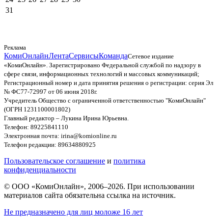
31
Реклама
КомиОнлайн
Лента
Сервисы
Команда
Сетевое издание
«КомиОнлайн». Зарегистрировано Федеральной службой по надзору в
сфере связи, информационных технологий и массовых коммуникаций;
Регистрационный номер и дата принятия решения о регистрации: серия Эл
№ ФС77-72997 от 06 июня 2018г.
Учредитель Общество с ограниченной ответственностью "КомиОнлайн"
(ОГРН 1231100001802)
Главный редактор – Лукина Ирина Юрьевна.
Телефон: 89225841110
Электронная почта: irina@komionline.ru
Телефон редакции: 89634880925
Пользовательское соглашение
и
политика
конфиденциальности
© ООО «КомиОнлайн», 2006–2026. При использовании
материалов сайта обязательна ссылка на источник.
Не предназначено для лиц моложе 16 лет