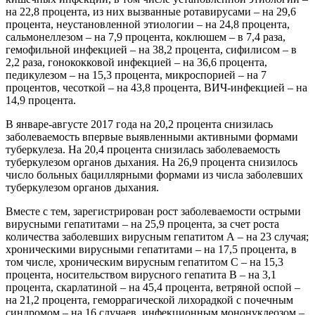
на 22,8 процента, из них вызванные ротавирусами – на 29,6
процента, неустановленной этиологии – на 24,8 процента,
сальмонеллезом – на 7,9 процента, коклюшем – в 7,4 раза,
гемофильной инфекцией – на 38,2 процента, сифилисом – в
2,2 раза, гонококковой инфекцией – на 36,6 процента,
педикулезом – на 15,3 процента, микроспорией – на 7
процентов, чесоткой – на 43,8 процента, ВИЧ-инфекцией – на
14,9 процента.
В январе-августе 2017 года на 20,2 процента снизилась
заболеваемость впервые выявленными активными формами
туберкулеза. На 20,4 процента снизилась заболеваемость
туберкулезом органов дыхания. На 26,9 процента снизилось
число больных бациллярными формами из числа заболевших
туберкулезом органов дыхания.
Вместе с тем, зарегистрирован рост заболеваемости острыми
вирусными гепатитами – на 25,9 процента, за счет роста
количества заболевших вирусным гепатитом А – на 23 случая;
хроническими вирусными гепатитами – на 17,5 процента, в
том числе, хроническим вирусным гепатитом С – на 15,3
процента, носительством вирусного гепатита В – на 3,1
процента, скарлатиной – на 45,4 процента, ветряной оспой –
на 21,2 процента, геморрагической лихорадкой с почечным
синдромом – на 16 случаев, инфекционным мононуклеозом –