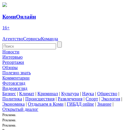
КомиОнлайн
16+
Агентство
Сервисы
Команда
Новости
Интервью
Репортажи
Обзоры
Полезно знать
Комментарии
Фотовзгляд
Видеовзгляд
Бизнес
|
Климат
|
Криминал
|
Культура
|
Наука
|
Общество
|
Политика
|
Происшествия
|
Развлечения
|
Спорт
|
Экология
|
Экономика
|
Отдыхаем в Коми
|
ГИБДД online
|
Знание
|
Открытый диалог
Реклама.
Реклама.
Реклама.