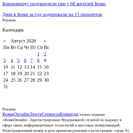
Коронавирус подтвердили еще у 68 жителей Коми
Дачи в Коми за год подорожали на 15 процентов
Реклама.
Календарь
«
Август 2026
»
Пн
Вт
Ср
Чт
Пт
Сб
Вс
1
2
3
4
5
6
7
8
9
10
11
12
13
14
15
16
17
18
19
20
21
22
23
24
25
26
27
28
29
30
31
Реклама
КомиОнлайн
Лента
Сервисы
Команда
Сетевое издание
«КомиОнлайн». Зарегистрировано Федеральной службой по надзору в
сфере связи, информационных технологий и массовых коммуникаций;
Регистрационный номер и дата принятия решения о регистрации: серия Эл