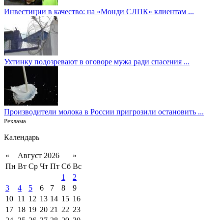
Инвестиции в качество: на «Монди СЛПК» клиентам ...
Ухтинку подозревают в оговоре мужа ради спасения ...
Производители молока в России пригрозили остановить ...
Реклама.
Календарь
«
Август 2026
»
Пн
Вт
Ср
Чт
Пт
Сб
Вс
1
2
3
4
5
6
7
8
9
10
11
12
13
14
15
16
17
18
19
20
21
22
23