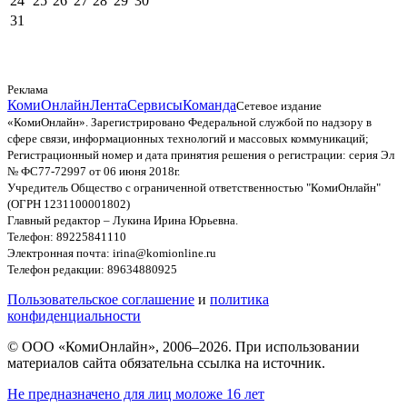
24
25
26
27
28
29
30
31
Реклама
КомиОнлайн
Лента
Сервисы
Команда
Сетевое издание
«КомиОнлайн». Зарегистрировано Федеральной службой по надзору в
сфере связи, информационных технологий и массовых коммуникаций;
Регистрационный номер и дата принятия решения о регистрации: серия Эл
№ ФС77-72997 от 06 июня 2018г.
Учредитель Общество с ограниченной ответственностью "КомиОнлайн"
(ОГРН 1231100001802)
Главный редактор – Лукина Ирина Юрьевна.
Телефон: 89225841110
Электронная почта: irina@komionline.ru
Телефон редакции: 89634880925
Пользовательское соглашение
и
политика
конфиденциальности
© ООО «КомиОнлайн», 2006–2026. При использовании
материалов сайта обязательна ссылка на источник.
Не предназначено для лиц моложе 16 лет