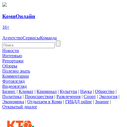
КомиОнлайн
16+
Агентство
Сервисы
Команда
Новости
Интервью
Репортажи
Обзоры
Полезно знать
Комментарии
Фотовзгляд
Видеовзгляд
Бизнес
|
Климат
|
Криминал
|
Культура
|
Наука
|
Общество
|
Политика
|
Происшествия
|
Развлечения
|
Спорт
|
Экология
|
Экономика
|
Отдыхаем в Коми
|
ГИБДД online
|
Знание
|
Открытый диалог