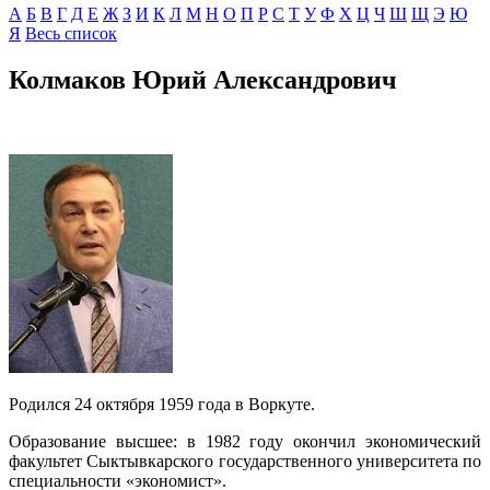
А
Б
В
Г
Д
E
Ж
З
И
К
Л
М
Н
О
П
Р
С
Т
У
Ф
Х
Ц
Ч
Ш
Щ
Э
Ю
Я
Весь список
Колмаков Юрий Александрович
Родился 24 октября 1959 года в Воркуте.
Образование высшее: в 1982 году окончил экономический
факультет Сыктывкарского государственного университета по
специальности «экономист».