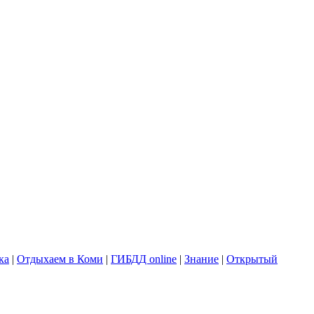
ка
|
Отдыхаем в Коми
|
ГИБДД online
|
Знание
|
Открытый