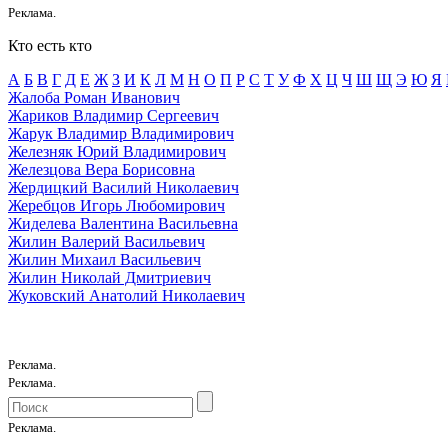
Реклама.
Кто есть кто
А
Б
В
Г
Д
E
Ж
З
И
К
Л
М
Н
О
П
Р
С
Т
У
Ф
Х
Ц
Ч
Ш
Щ
Э
Ю
Я
Жалоба Роман Иванович
Жариков Владимир Сергеевич
Жарук Владимир Владимирович
Железняк Юрий Владимирович
Железцова Вера Борисовна
Жердицкий Василий Николаевич
Жеребцов Игорь Любомирович
Жиделева Валентина Васильевна
Жилин Валерий Васильевич
Жилин Михаил Васильевич
Жилин Николай Дмитриевич
Жуковский Анатолий Николаевич
Реклама.
Реклама.
Реклама.