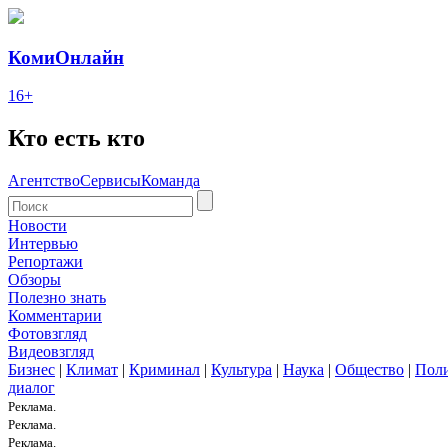
КомиОнлайн
16+
Кто есть кто
Агентство
Сервисы
Команда
Новости
Интервью
Репортажи
Обзоры
Полезно знать
Комментарии
Фотовзгляд
Видеовзгляд
Бизнес
|
Климат
|
Криминал
|
Культура
|
Наука
|
Общество
|
Пол
диалог
Реклама.
Реклама.
Реклама.