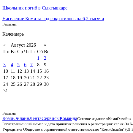
Школьник погиб в Сыктывкаре
Население Коми за год сократилось на 6,2 тысячи
Реклама.
Календарь
«
Август 2026
»
Пн
Вт
Ср
Чт
Пт
Сб
Вс
1
2
3
4
5
6
7
8
9
10
11
12
13
14
15
16
17
18
19
20
21
22
23
24
25
26
27
28
29
30
31
Реклама
КомиОнлайн
Лента
Сервисы
Команда
Сетевое издание «КомиОнлайн».
Регистрационный номер и дата принятия решения о регистрации: серия Эл №
Учредитель Общество с ограниченной ответственностью "КомиОнлайн" (ОГ