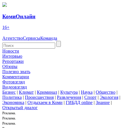
КомиОнлайн
16+
Агентство
Сервисы
Команда
Новости
Интервью
Репортажи
Обзоры
Полезно знать
Комментарии
Фотовзгляд
Видеовзгляд
Бизнес
|
Климат
|
Криминал
|
Культура
|
Наука
|
Общество
|
Политика
|
Происшествия
|
Развлечения
|
Спорт
|
Экология
|
Экономика
|
Отдыхаем в Коми
|
ГИБДД online
|
Знание
|
Открытый диалог
Реклама.
Реклама.
Реклама.