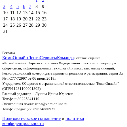
1
2
3
4
5
6
7
8
9
10
11
12
13
14
15
16
17
18
19
20
21
22
23
24
25
26
27
28
29
30
31
Реклама
КомиОнлайн
Лента
Сервисы
Команда
Сетевое издание
«КомиОнлайн». Зарегистрировано Федеральной службой по надзору в
сфере связи, информационных технологий и массовых коммуникаций;
Регистрационный номер и дата принятия решения о регистрации: серия Эл
№ ФС77-72997 от 06 июня 2018г.
Учредитель Общество с ограниченной ответственностью "КомиОнлайн"
(ОГРН 1231100001802)
Главный редактор – Лукина Ирина Юрьевна.
Телефон: 89225841110
Электронная почта: irina@komionline.ru
Телефон редакции: 89634880925
Пользовательское соглашение
и
политика
конфиденциальности