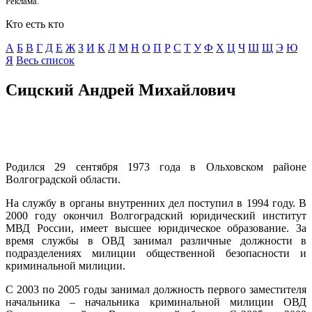
Реклама.
Кто есть кто
А
Б
В
Г
Д
E
Ж
З
И
К
Л
М
Н
О
П
Р
С
Т
У
Ф
Х
Ц
Ч
Ш
Щ
Э
Ю
Я
Весь список
Сицский Андрей Михайлович
Родился 29 сентября 1973 года в Ольховском районе
Волгоградской области.
На службу в органы внутренних дел поступил в 1994 году. В
2000 году окончил Волгоградский юридический институт
МВД России, имеет высшее юридическое образование. За
время службы в ОВД занимал различные должности в
подразделениях милиции общественной безопасности и
криминальной милиции.
С 2003 по 2005 годы занимал должность первого заместителя
начальника – начальника криминальной милиции ОВД