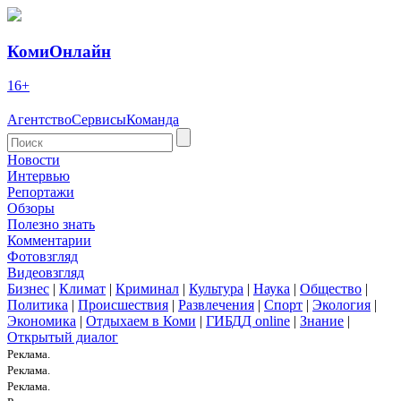
КомиОнлайн
16+
Агентство
Сервисы
Команда
Новости
Интервью
Репортажи
Обзоры
Полезно знать
Комментарии
Фотовзгляд
Видеовзгляд
Бизнес
|
Климат
|
Криминал
|
Культура
|
Наука
|
Общество
|
Политика
|
Происшествия
|
Развлечения
|
Спорт
|
Экология
|
Экономика
|
Отдыхаем в Коми
|
ГИБДД online
|
Знание
|
Открытый диалог
Реклама.
Реклама.
Реклама.