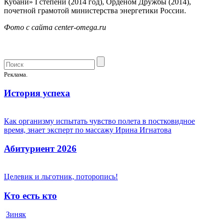
Кубани» I степени (2014 год), Орденом Дружбы (2014),
почетной грамотой министерства энергетики России.
Фото с сайта center-omega.ru
Реклама.
История успеха
Как организму испытать чувство полета в постковидное
время, знает эксперт по массажу Ирина Игнатова
Абитуриент 2026
Целевик и льготник, поторопись!
Кто есть кто
Зиняк