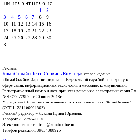
Пн
Вт
Ср
Чт
Пт
Сб
Вс
1
2
3
4
5
6
7
8
9
10
11
12
13
14
15
16
17
18
19
20
21
22
23
24
25
26
27
28
29
30
31
Реклама
КомиОнлайн
Лента
Сервисы
Команда
Сетевое издание
«КомиОнлайн». Зарегистрировано Федеральной службой по надзору в
сфере связи, информационных технологий и массовых коммуникаций;
Регистрационный номер и дата принятия решения о регистрации: серия Эл
№ ФС77-72997 от 06 июня 2018г.
Учредитель Общество с ограниченной ответственностью "КомиОнлайн"
(ОГРН 1231100001802)
Главный редактор – Лукина Ирина Юрьевна.
Телефон: 89225841110
Электронная почта: irina@komionline.ru
Телефон редакции: 89634880925