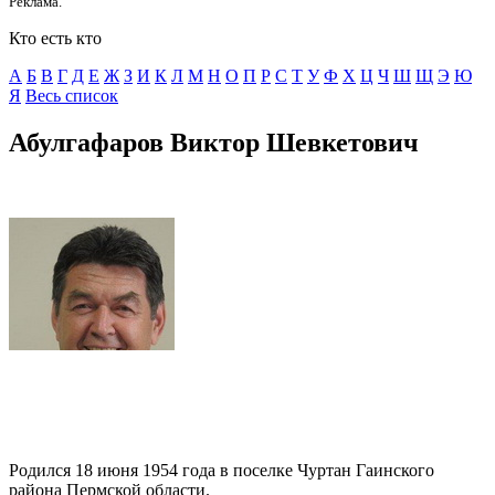
Реклама.
Кто есть кто
А
Б
В
Г
Д
E
Ж
З
И
К
Л
М
Н
О
П
Р
С
Т
У
Ф
Х
Ц
Ч
Ш
Щ
Э
Ю
Я
Весь список
Абулгафаров Виктор Шевкетович
Родился 18 июня 1954 года в поселке Чуртан Гаинского
района Пермской области.