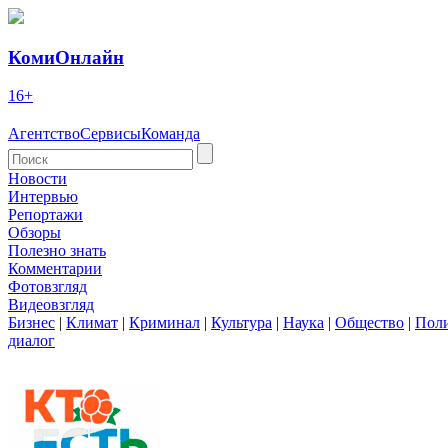
КомиОнлайн
16+
Агентство
Сервисы
Команда
Новости
Интервью
Репортажи
Обзоры
Полезно знать
Комментарии
Фотовзгляд
Видеовзгляд
Бизнес
|
Климат
|
Криминал
|
Культура
|
Наука
|
Общество
|
Пол
диалог