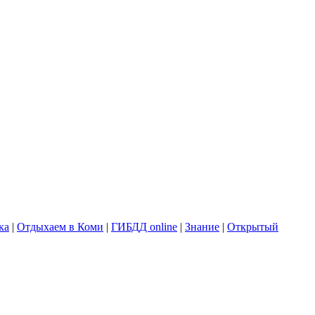
ка
|
Отдыхаем в Коми
|
ГИБДД online
|
Знание
|
Открытый