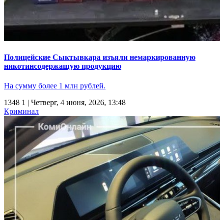
Полицейские Сыктывкара изъяли немаркированную
никотинсодержащую продукцию
На сумму более 1 млн рублей.
1348
1
| Четверг, 4 июня, 2026, 13:48
Криминал