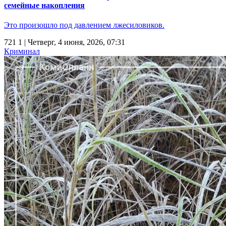
семейные накопления
Это произошло под давлением лжесиловиков.
721
1
| Четверг, 4 июня, 2026, 07:31
Криминал