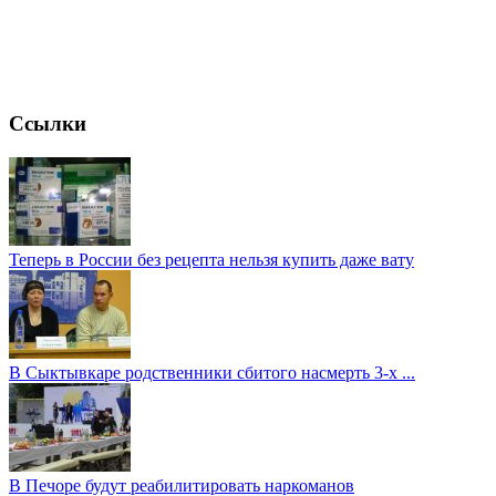
Ссылки
Теперь в России без рецепта нельзя купить даже вату
В Сыктывкаре родственники сбитого насмерть 3-х ...
В Печоре будут реабилитировать наркоманов