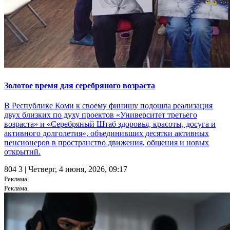
Золотое время для серебряного возраста
В Республике Коми к своему финишу подошла реализация
двух близких по духу проектов «Университет третьего
возраста» и «Серебряный Штаб здоровья, красоты, досуга и
активного долголетия», объединивших десятки активных
пенсионеров в пространство движения, общения и новых
открытий.
804
3
| Четверг, 4 июня, 2026, 09:17
Реклама.
Реклама.