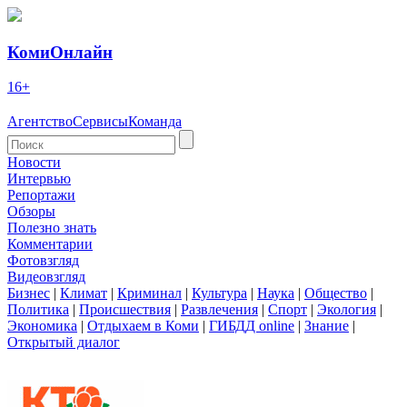
КомиОнлайн
16+
Агентство
Сервисы
Команда
Новости
Интервью
Репортажи
Обзоры
Полезно знать
Комментарии
Фотовзгляд
Видеовзгляд
Бизнес
|
Климат
|
Криминал
|
Культура
|
Наука
|
Общество
|
Политика
|
Происшествия
|
Развлечения
|
Спорт
|
Экология
|
Экономика
|
Отдыхаем в Коми
|
ГИБДД online
|
Знание
|
Открытый диалог