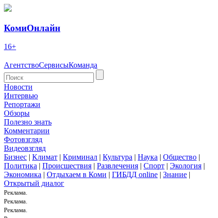
КомиОнлайн
16+
Агентство
Сервисы
Команда
Новости
Интервью
Репортажи
Обзоры
Полезно знать
Комментарии
Фотовзгляд
Видеовзгляд
Бизнес
|
Климат
|
Криминал
|
Культура
|
Наука
|
Общество
|
Политика
|
Происшествия
|
Развлечения
|
Спорт
|
Экология
|
Экономика
|
Отдыхаем в Коми
|
ГИБДД online
|
Знание
|
Открытый диалог
Реклама.
Реклама.
Реклама.