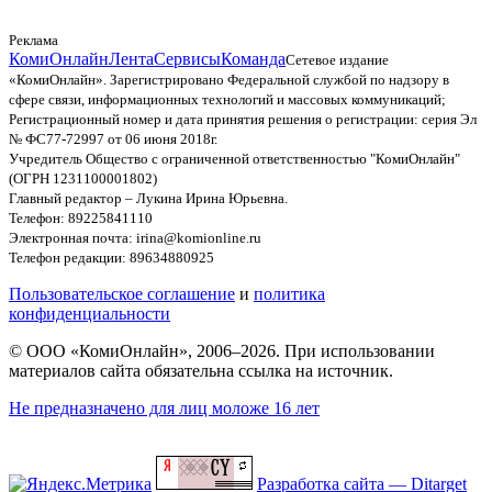
Реклама
КомиОнлайн
Лента
Сервисы
Команда
Сетевое издание
«КомиОнлайн». Зарегистрировано Федеральной службой по надзору в
сфере связи, информационных технологий и массовых коммуникаций;
Регистрационный номер и дата принятия решения о регистрации: серия Эл
№ ФС77-72997 от 06 июня 2018г.
Учредитель Общество с ограниченной ответственностью "КомиОнлайн"
(ОГРН 1231100001802)
Главный редактор – Лукина Ирина Юрьевна.
Телефон: 89225841110
Электронная почта: irina@komionline.ru
Телефон редакции: 89634880925
Пользовательское соглашение
и
политика
конфиденциальности
© ООО «КомиОнлайн», 2006–2026. При использовании
материалов сайта обязательна ссылка на источник.
Не предназначено для лиц моложе 16 лет
Разработка сайта — Ditarget