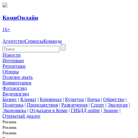
КомиОнлайн
16+
Агентство
Сервисы
Команда
Новости
Интервью
Репортажи
Обзоры
Полезно знать
Комментарии
Фотовзгляд
Видеовзгляд
Бизнес
|
Климат
|
Криминал
|
Культура
|
Наука
|
Общество
|
Политика
|
Происшествия
|
Развлечения
|
Спорт
|
Экология
|
Экономика
|
Отдыхаем в Коми
|
ГИБДД online
|
Знание
|
Открытый диалог
Реклама.
Реклама.
Реклама.