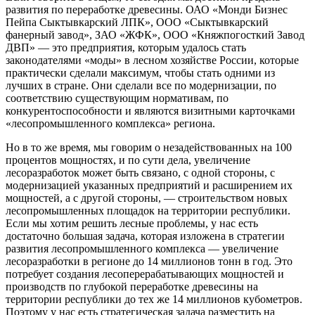
развития по переработке древесины. ОАО «Монди Бизнес
Пейпа Сыктывкарский ЛПК», ООО «Сыктывкарский
фанерный завод», ЗАО «ЖФК», ООО «Княжпогосткий Завод
ДВП» — это предприятия, которым удалось стать
законодателями «моды» в лесном хозяйстве России, которые
практически сделали максимум, чтобы стать одними из
лучших в стране. Они сделали все по модернизации, по
соответствию существующим нормативам, по
конкурентоспособности и являются визитными карточками
«лесопромышленного комплекса» региона.
Но в то же время, мы говорим о незадействованных на 100
процентов мощностях, и по сути дела, увеличение
лесоразработок может быть связано, с одной стороны, с
модернизацией указанных предприятий и расширением их
мощностей, а с другой стороны, — строительством новых
лесопромышленных площадок на территории республики.
Если мы хотим решить лесные проблемы, у нас есть
достаточно большая задача, которая изложена в стратегии
развития лесопромышленного комплекса — увеличение
лесоразработки в регионе до 14 миллионов тонн в год. Это
потребует создания лесоперерабатывающих мощностей и
производств по глубокой переработке древесины на
территории республики до тех же 14 миллионов кубометров.
Поэтому у нас есть стратегическая задача разместить на