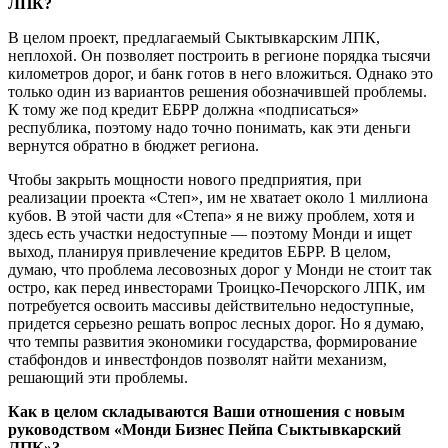
ЛПК?
В целом проект, предлагаемый Сыктывкарским ЛПК,
неплохой. Он позволяет построить в регионе порядка тысячи
километров дорог, и банк готов в него вложиться. Однако это
только один из вариантов решения обозначившей проблемы.
К тому же под кредит ЕБРР должна «подписаться»
республика, поэтому надо точно понимать, как эти деньги
вернутся обратно в бюджет региона.
Чтобы закрыть мощности нового предприятия, при
реализации проекта «Степ», им не хватает около 1 миллиона
кубов. В этой части для «Степа» я не вижу проблем, хотя и
здесь есть участки недоступные — поэтому Монди и ищет
выход, планируя привлечение кредитов ЕБРР. В целом,
думаю, что проблема лесовозных дорог у Монди не стоит так
остро, как перед инвесторами Троицко-Печорского ЛПК, им
потребуется освоить массивы действительно недоступные,
придется серьезно решать вопрос лесных дорог. Но я думаю,
что темпы развития экономики государства, формирование
стабфондов и инвестфондов позволят найти механизм,
решающий эти проблемы.
Как в целом складываются Ваши отношения с новым
руководством «Монди Бизнес Пейпа Сыктывкарский
ЛПК»?