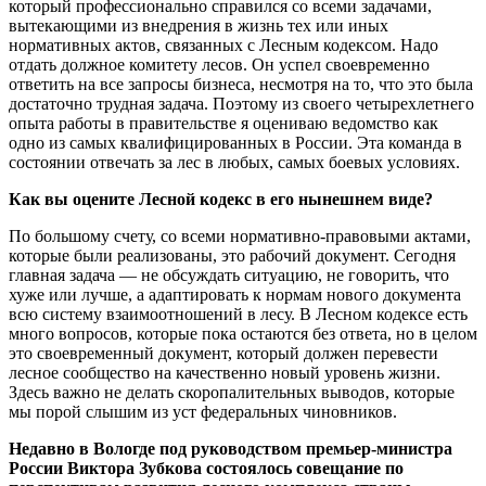
который профессионально справился со всеми задачами,
вытекающими из внедрения в жизнь тех или иных
нормативных актов, связанных с Лесным кодексом. Надо
отдать должное комитету лесов. Он успел своевременно
ответить на все запросы бизнеса, несмотря на то, что это была
достаточно трудная задача. Поэтому из своего четырехлетнего
опыта работы в правительстве я оцениваю ведомство как
одно из самых квалифицированных в России. Эта команда в
состоянии отвечать за лес в любых, самых боевых условиях.
Как вы оцените Лесной кодекс в его нынешнем виде?
По большому счету, со всеми нормативно-правовыми актами,
которые были реализованы, это рабочий документ. Сегодня
главная задача — не обсуждать ситуацию, не говорить, что
хуже или лучше, а адаптировать к нормам нового документа
всю систему взаимоотношений в лесу. В Лесном кодексе есть
много вопросов, которые пока остаются без ответа, но в целом
это своевременный документ, который должен перевести
лесное сообщество на качественно новый уровень жизни.
Здесь важно не делать скоропалительных выводов, которые
мы порой слышим из уст федеральных чиновников.
Недавно в Вологде под руководством премьер-министра
России Виктора Зубкова состоялось совещание по