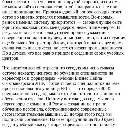
более шести тысяч человек, но с другой стороны, из них мы
не можем найти специалистов, чтобы направить на те или
иные производства. Причем кадровый вопрос сегодня стоит
остро во многих отраслях промышленности. Во-первых,
рынок изменил систему приоритетов — сегодня лучше быть
юристом, экономистом, менеджером, нежели инженером. В
результате за все эти годы утрачен процесс уважения к
совершенно конкретному делу и направлению, и эта ситуация
еще больше обостряет проблему, с которой в настоящее время
столкнулись практически во всех отраслях промышленности.
Но я думаю, что все равно придем к созданию своих учебных
центров.
Что касается лесной отрасли, то сегодня мы испытываем
острую нехватку центров по обучению специалистов на
харвестерах и форвардерах. «Монди Бизнес Пейпа
Сыктывкарский ЛПК» готовит таких специалистов на базе
профессионального училища №15 — это порядка 30-35
специалистов в год, однако и их не достаточно для полного
обеспечения отрасли. Поэтому вот уже два года мы вели
переговоры с компанией Ponse о создании центра по
обучению персонала, обслуживающего современные
лесозаготовительные машины. 23 ноября этого года мы
подписали соглашение. На базе профучилища №20 будет
создан учебный класс, который предполагает постановку