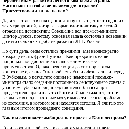
перспективам развития лесного комплекса страны.
Насколько это событие значимо для отрасли?
Присутствовали ли вы на нем?
Да, я участвовал в совещании и хочу сказать, что это одно из
тех мероприятий, которые формируют политику в лесной
отрасли на перспективу. Совещание вел премьер-министр
Виктор Зубков, поэтому основная задача состояла в доведении
до него основных проблем развития ЛПК России.
По сути дела, беды остались прежними. Мы неоднократно
возвращаемся к фразе Путина: «Как превратить наше
национальное достояние в наше экономическое
преимущество». Однако революции до сих пор в этом
вопросе не сделано. Эти проблемы были обозначены и перед
В.Зубковым, в результате одним из намерений премьер-
министра стало создание постоянного действующего совета с
участием губернаторов, представителей бизнеса при
председателе правительства России. И мне кажется, это те
реальные выводы, которые могут вывести лесные проблемы
из состояния, в котором они находятся сегодня. Я считаю это
главным итогом прошедшего совещания.
Как вы оцениваете амбициозные проекты Коми леспрома?
Если говорить в общем, то сегодня мы достигли предела