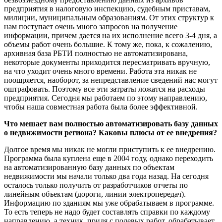
предприятия в налоговую инспекцию, судебным приставам,
милиции, муниципальным образованиям. От этих структур к
нам поступает очень много запросов на получение
информации, причем дается на их исполнение всего 3-4 дня, а
объемы работ очень большие. К тому же, пока, к сожалению,
архивная база РБТИ полностью не автоматизирована,
некоторые документы приходится пересматривать вручную,
на что уходит очень много времени. Работа эта никак не
поощряется, наоборот, за непредставление сведений нас могут
оштрафовать. Поэтому все эти затраты ложатся на расходы
предприятия. Сегодня мы работаем по этому направлению,
чтобы наша совместная работа была более эффективной.
Что мешает вам полностью автоматизировать базу данных
о недвижимости региона? Каковы плюсы от ее внедрения?
Долгое время мы никак не могли приступить к ее внедрению.
Программа была куплена еще в 2004 году, однако переходить
на автоматизированную базу данных по объектам
недвижимости мы начали только два года назад. На сегодня
осталось только получить от разработчиков отчеты по
линейным объектам (дороги, линии электропередач).
Информацию по зданиям мы уже обрабатываем в программе.
То есть теперь не надо будет составлять справки по каждому
направлению, а техник, придя с полевых работ, обрабатывает