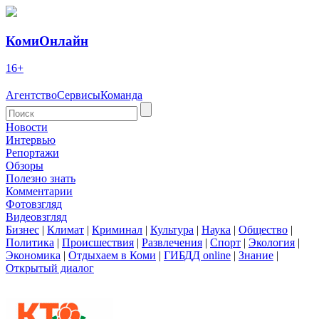
КомиОнлайн
16+
Агентство
Сервисы
Команда
Новости
Интервью
Репортажи
Обзоры
Полезно знать
Комментарии
Фотовзгляд
Видеовзгляд
Бизнес
|
Климат
|
Криминал
|
Культура
|
Наука
|
Общество
|
Политика
|
Происшествия
|
Развлечения
|
Спорт
|
Экология
|
Экономика
|
Отдыхаем в Коми
|
ГИБДД online
|
Знание
|
Открытый диалог