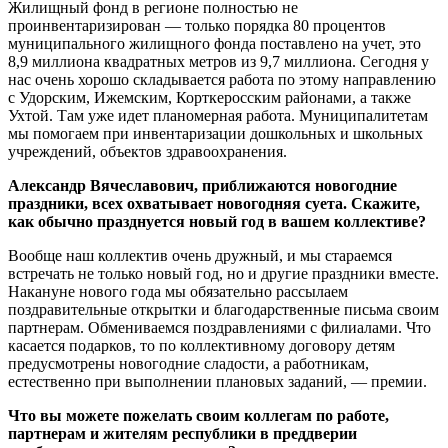
Жилищный фонд в регионе полностью не
проинвентаризирован — только порядка 80 процентов
муниципального жилищного фонда поставлено на учет, это
8,9 миллиона квадратных метров из 9,7 миллиона. Сегодня у
нас очень хорошо складывается работа по этому направлению
с Удорским, Ижемским, Корткеросским районами, а также
Ухтой. Там уже идет планомерная работа. Муниципалитетам
мы помогаем при инвентаризации дошкольных и школьных
учреждений, объектов здравоохранения.
Александр Вячеславович, приближаются новогодние
праздники, всех охватывает новогодняя суета. Скажите,
как обычно празднуется новый год в вашем коллективе?
Вообще наш коллектив очень дружный, и мы стараемся
встречать не только новый год, но и другие праздники вместе.
Накануне нового года мы обязательно рассылаем
поздравительные открытки и благодарственные письма своим
партнерам. Обмениваемся поздравлениями с филиалами. Что
касается подарков, то по коллективному договору детям
предусмотрены новогодние сладости, а работникам,
естественно при выполнении плановых заданий, — премии.
Что вы можете пожелать своим коллегам по работе,
партнерам и жителям республики в преддверии